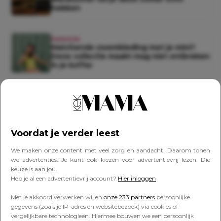
hebben
FASHION
Matchende zwemkleding met je mini?
Deze collectie maakt mag niet ontbreken
in je koffer
BN'ERS
Michelle Walk deelt schrik na ernstig
zwembadongeluk van zoon: ‘Een
godswonder dat hij ongedeerd is’
Voordat je verder leest
We maken onze content met veel zorg en aandacht. Daarom tonen
we advertenties. Je kunt ook kiezen voor advertentievrij lezen. Die
keuze is aan jou.
Danique doneerde haar
Heb je al een advertentievrij account?
Hier inloggen
moedermelk aan te vroeg
Met je akkoord verwerken wij en
onze 233 partners
persoonlijke
geboren baby’s: ‘Het idee
gegevens (zoals je IP-adres en websitebezoek) via cookies of
vergelijkbare technologieën. Hiermee bouwen we een persoonlijk