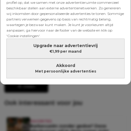
profiel op, dat we samen met onze advertentieruimte commercieel
beschikbaar stellen aan externe advertentienetwerken. Zo genereren
Lees Kek Mama nu met korting of luxe
wij inkomsten door gepersonaliseerde advertenties te tonen. Sommige
cadeau
partners verwerken gegevens op basis van rechtmatig belang,
waartegen je bezwaar kunt maken. Je kunt je voorkeuren altijd
aanpassen; ga hiervoor naar de footer van de website en klik op
'Cookie instellingen'.
Ga voor me-time
Upgrade naar advertentievrij
€1,99 per maand
Akkoord
Delen
Met persoonlijke advertenties
Delen
Ook interessant voor jou
FAVORITES
Barbecueën zonder gedoe? Deze