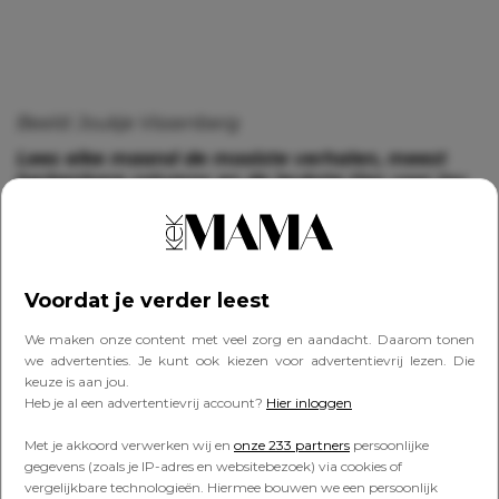
Beeld: Joukje Vissenberg
Lees elke maand de mooiste verhalen, meest
herkenbare columns en de leukste tips voor jou
en je kids.
Abonneer je nu op Kek Mama
en krijg
tot 45% korting.
Delen
Voordat je verder leest
Delen
We maken onze content met veel zorg en aandacht. Daarom tonen
we advertenties. Je kunt ook kiezen voor advertentievrij lezen. Die
keuze is aan jou.
Heb je al een advertentievrij account?
Hier inloggen
greet van der veen
interieur
Met je akkoord verwerken wij en
onze 233 partners
persoonlijke
gegevens (zoals je IP-adres en websitebezoek) via cookies of
vergelijkbare technologieën. Hiermee bouwen we een persoonlijk
Ook interessant voor jou