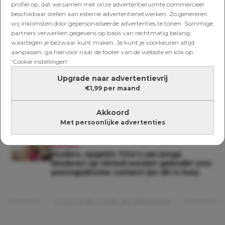
profiel op, dat we samen met onze advertentieruimte commercieel
beschikbaar stellen aan externe advertentienetwerken. Zo genereren
wij inkomsten door gepersonaliseerde advertenties te tonen. Sommige
PERSOONLIJK
partners verwerken gegevens op basis van rechtmatig belang,
Anne: ‘Toen ik een miskraam kreeg,
waartegen je bezwaar kunt maken. Je kunt je voorkeuren altijd
mocht ik niet meer op de babyshower
aanpassen; ga hiervoor naar de footer van de website en klik op
komen’
'Cookie instellingen'.
Upgrade naar advertentievrij
PERSOONLIJK
€1,99 per maand
Sarah: ‘Mijn man biechtte op waarom hij
geen seks meer wil en dat was
Akkoord
verschrikkelijk pijnlijk’
Met persoonlijke advertenties
NIEUWS
Ouders, opgelet: foto’s van jonge
kinderen op Vinted worden gebruikt voor
pornografische content (en dit is hoe)
Lees verder onder de advertentie