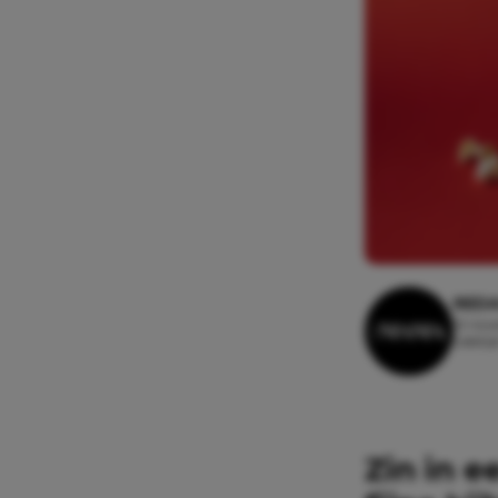
REDA
12 nov
Leesti
Zin in 