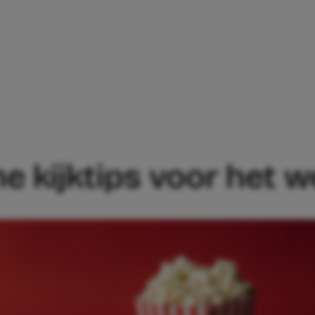
WIL JE: 5X FIJNE KIJKTIPS VOOR HET W
fijne kijktips voor het