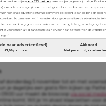
rd verwerken wij en
onze 233 partners
persoonlijke gegevens (zoals je IP-adres 
n van
Emily in Paris
: het nieuwste aanbod van
) via cookies of vergelijkbare technologieën. Hiermee bouwen we een persoonli
enst Netflix mag je niet missen.
amen met onze advertentieruimte commercieel beschikbaar stellen aan extern
etwerken. Zo genereren wij inkomsten door gepersonaliseerde advertenties te 
ners verwerken gegevens op basis van rechtmatig belang, waartegen je be
t je voorkeuren altijd aanpassen; ga hiervoor naar de footer van de website en
 Nina de la Croix heeft samen met acteur Rick
lingen'.
 zijn partner René van Bakel twee bloedjes va
de naar advertentievrij
Akkoord
uTube-kanaal
‘Nina en Co’
geeft ze een kijkje i
€1,99 per maand
Met persoonlijke adverte
. Eerlijk, openhartig en met heel veel humor.
s
vanaf donderdag 5 november tot en met woensd
 je dagelijks een gratis film kijken op Pathé
 09:00 uur maakt de bioscoop
via social medi
nline komt. Wil je ‘m alvast klaarzetten voor 