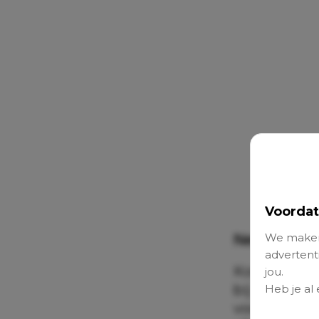
Voordat
Netflix
We maken
advertenti
Kom alvast 
jou.
bij de emot
Heb je al
voor een gl