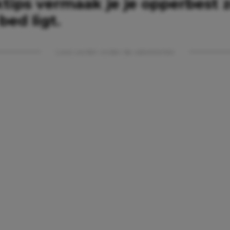
jktips vermaak je je opperbest 
bed ligt.
Lees verder onder de advertentie