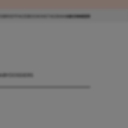
eau 🎁
SBRIEF
FACEBOOK
INSTAGRAM
ABONNEER
ABY
DOSSIERS