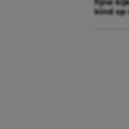
fijne ki
kind op 