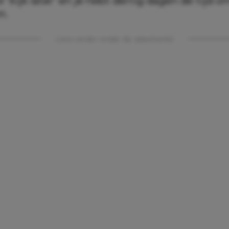
r ‘kijk later’ en je hebt dertig dagen de tijd o
n.
Lees verder onder de advertentie