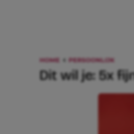
HOME
PERSOONLIJK
DIT 
Dit wil je: 5x 