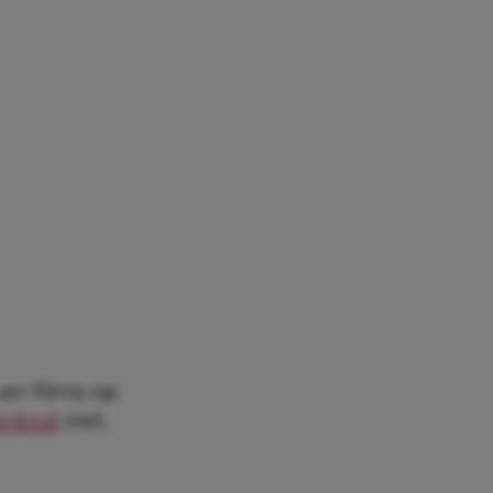
 en films op
aanbod
ziet.