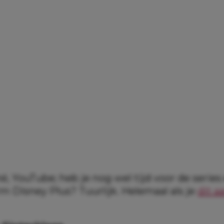
hé, YouTube; heb je nog wel tijd voor de series
m Disney Plus? Tuurlijk. Helemaal als je
dit 