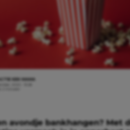
CTIE KEK MAMA
ember, 2020 - 15:28
jd: 2 minuten
een avondje bankhangen? Met 