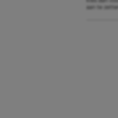
kies dan voo
aan te zette