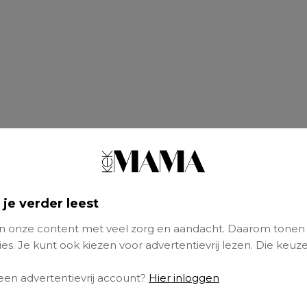
 je verder leest
 onze content met veel zorg en aandacht. Daarom tonen
es. Je kunt ook kiezen voor advertentievrij lezen. Die keuze
in kerstsferen met
Almost Christmas
, pink e
ionele documentaire A Lion in the House, ga k
 een advertentievrij account?
Hier inloggen
oednieuw seizoen van
The Crown
of bingewatc