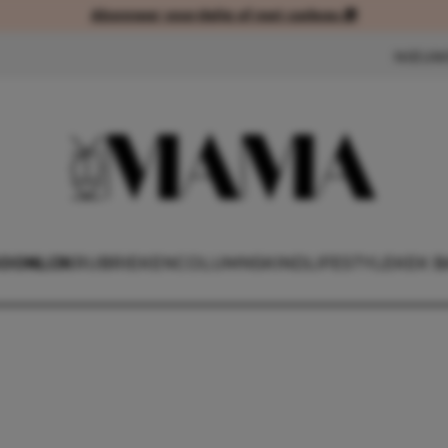
Abonneer voordelig of met cadeau 🎁
Abonneer voordelig of met cad
NIEUW
OONLIJK
RUBRIEKEN
COLUMNS
KIND
LIFESTYLE
KEK B