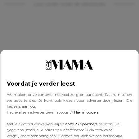
Lees verder onder de advertentie
Voordat je verder leest
We maken onze content met veel zorg en aandacht. Daarom tonen
Lees ook
we advertenties. Je kunt ook kiezen voor advertentievrij lezen. Die
keuze is aan jou.
PERSOONLIJK
Heb je al een advertentievrij account?
Hier inloggen
Manons verhaal: ‘Ineens werden we
verdacht van kindermishandeling’
Met je akkoord verwerken wij en
onze 233 partners
persoonlijke
gegevens (zoals je IP-adres en websitebezoek) via cookies of
vergelijkbare technologieën. Hiermee bouwen we een persoonlijk
Klap!