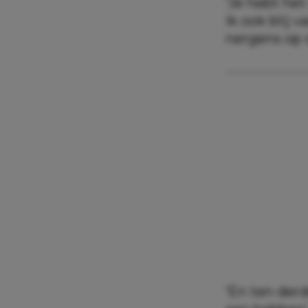
‘Je hebt het
ik ook blij 
nergens op s
‘En ten der