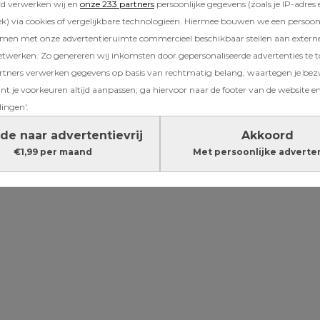
rd verwerken wij en
onze 233 partners
persoonlijke gegevens (zoals je IP-adres 
gt
ze. ‘Hun ogen lichten op als ze het pakje op
) via cookies of vergelijkbare technologieën. Hiermee bouwen we een persoonli
e mee, of ik nu wel of niet begrijp wat ze in
amen met onze advertentieruimte commercieel beschikbaar stellen aan extern
en houden. Maar dat betekent niet dat ik het
etwerken. Zo genereren wij inkomsten door gepersonaliseerde advertenties te 
et vinden.’
ners verwerken gegevens op basis van rechtmatig belang, waartegen je be
t je voorkeuren altijd aanpassen; ga hiervoor naar de footer van de website en
Lees verder onder de advertentie
lingen'.
de naar advertentievrij
Akkoord
€1,99 per maand
Met persoonlijke adverte