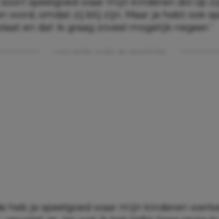
 soort speelgoed waar mijn kinderen dol op zi
van word, omdat zij blij zijn. Maar je hebt ook 
laat en dat ik graag zoveel mogelijk negeer.’
Lees verder onder de advertentie
de heb je speelgoed waar mijn kinderen werkel