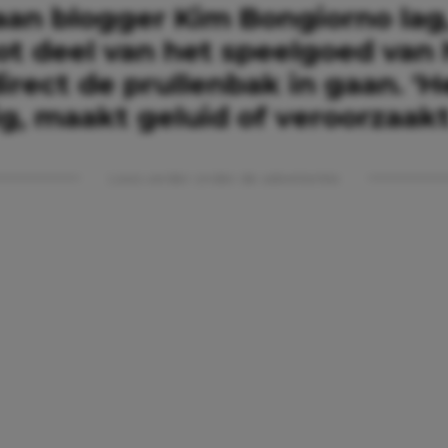
 aan blogger Kim Bongiorno lag
ot deel van het speelgoed van 
irect de prullenbak in gaan. ‘He
, maakt geluid of veroorzaakt 
Lees verder onder de advertentie