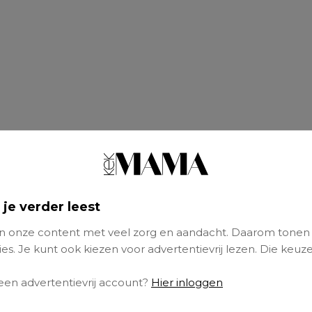
 je verder leest
 onze content met veel zorg en aandacht. Daarom tonen
es. Je kunt ook kiezen voor advertentievrij lezen. Die keuze
t ondankbaar klinken – ze waardeert het heus 
 een advertentievrij account?
Hier inloggen
speelgoed koopt voor de verjaardag van één va
Want ik weet dat mijn kinderen daar enorm bli