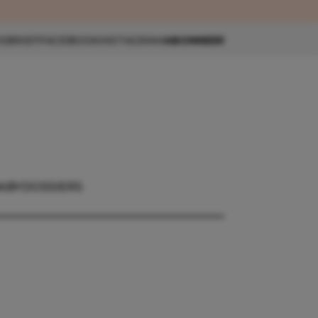
eau 🎁
SBRIEF
FACEBOOK
INSTAGRAM
ABONNEER
ABY
DOSSIERS