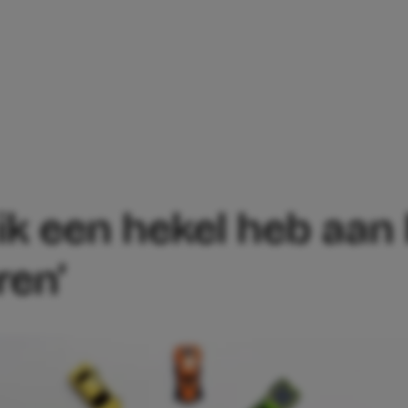
 IS WAAROM IK EEN HEKEL HEB AAN HET
 ik een hekel heb aan
ren’