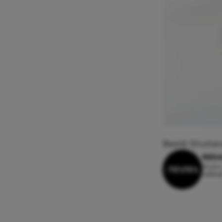
Beeld: Shutter
REDA
13 jun
Leesti