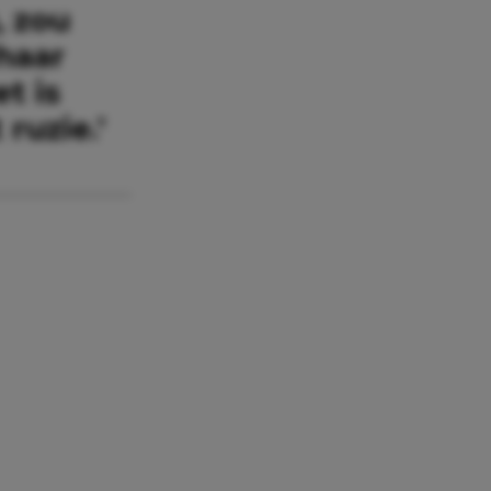
, zou
haar
t is
ruzie.’