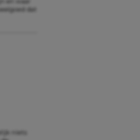
jn en waar
speelgoed dat
ijk niets