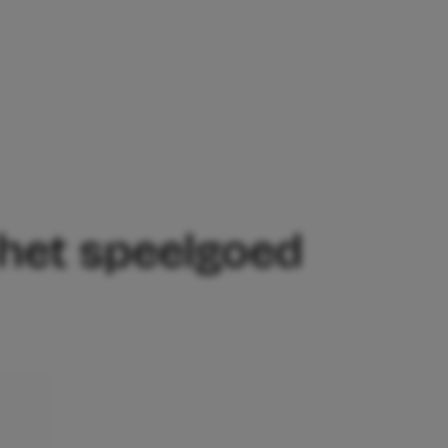
 SPEELGOED VAN MIJN KINDEREN’
 het speelgoed