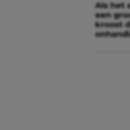
Als het
een gro
kroost d
onhandig