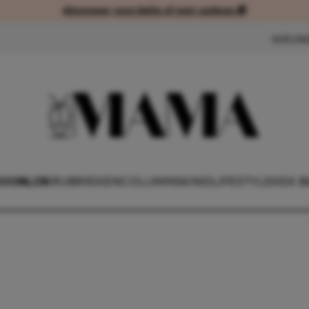
Abonneer voordelig of met cadeau 🎁
Abonneer voordelig of met cad
NIEUW
OONLIJK
RUBRIEKEN
COLUMNS
KIND
LIFESTYLE
KEK B