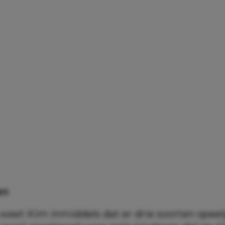
en
 weet Kim inmiddels dat er drie soorten speel