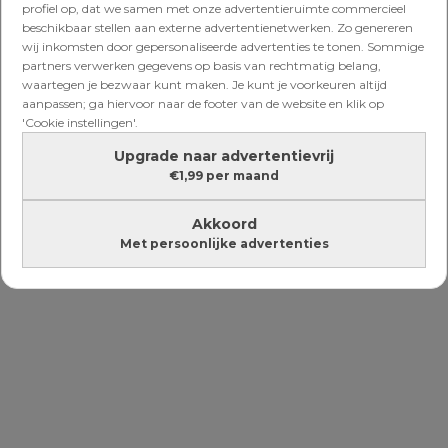
profiel op, dat we samen met onze advertentieruimte commercieel
beschikbaar stellen aan externe advertentienetwerken. Zo genereren
wij inkomsten door gepersonaliseerde advertenties te tonen. Sommige
partners verwerken gegevens op basis van rechtmatig belang,
waartegen je bezwaar kunt maken. Je kunt je voorkeuren altijd
aanpassen; ga hiervoor naar de footer van de website en klik op
'Cookie instellingen'.
Upgrade naar advertentievrij
€1,99 per maand
Akkoord
Met persoonlijke advertenties