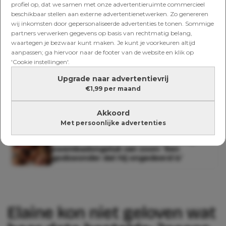
profiel op, dat we samen met onze advertentieruimte commercieel
beschikbaar stellen aan externe advertentienetwerken. Zo genereren
FAVORITES
Barbecueën zonder gedoe? Deze
wij inkomsten door gepersonaliseerde advertenties te tonen. Sommige
alleskunner wil je deze zomer écht
partners verwerken gegevens op basis van rechtmatig belang,
hebben
waartegen je bezwaar kunt maken. Je kunt je voorkeuren altijd
aanpassen; ga hiervoor naar de footer van de website en klik op
'Cookie instellingen'.
FASHION
Upgrade naar advertentievrij
Matchende zwemkleding met je mini?
€1,99 per maand
Deze collectie maakt mag niet ontbreken
in je koffer
Akkoord
Met persoonlijke advertenties
BN'ERS
Michelle Walk deelt schrik na ernstig
zwembadongeluk van zoon: ‘Een
godswonder dat hij ongedeerd is’
Elaine kon niet geloven wat