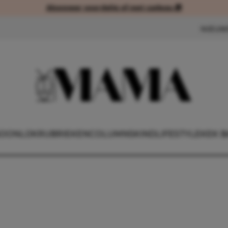
Abonneer voordelig of met cadeau 🎁
Abonneer voordelig of met cad
NIEUW
OONLIJK
RUBRIEKEN
COLUMNS
KIND
LIFESTYLE
KEK B