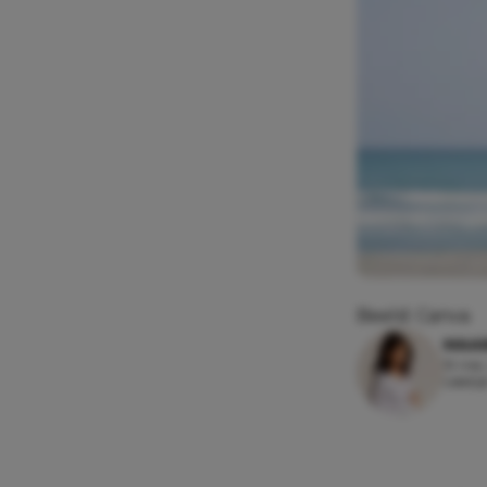
Beeld: Canva
MAAI
19 mei
Leesti