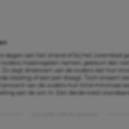
en
ens dagen aan het strand of bij het zwembad g
 ouders maatregelen nemen, gebeurt dat niet 
 Zo zegt driekwart van de ouders dat hun kin
e kleding of een pet draagt. Toch smeert sl
 procent van de ouders hun kind minimaal ee
elling aan de zon in. Een derde kiest standaar
Lees verder onder de advertentie