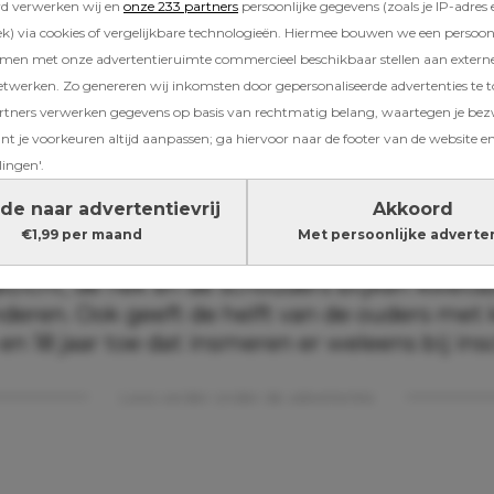
rd verwerken wij en
onze 233 partners
persoonlijke gegevens (zoals je IP-adres 
) via cookies of vergelijkbare technologieën. Hiermee bouwen we een persoonli
derzoek blijkt namelijk dat bijna de helft van
amen met onze advertentieruimte commercieel beschikbaar stellen aan extern
gelopen zomer door de zon verbrandde.
etwerken. Zo genereren wij inkomsten door gepersonaliseerde advertenties te 
ners verwerken gegevens op basis van rechtmatig belang, waartegen je be
t je voorkeuren altijd aanpassen; ga hiervoor naar de footer van de website en
lingen'.
ek van de Universiteit Maastricht, uitgevoerd
de naar advertentievrij
Akkoord
onaal Huidfonds, blijkt dat 49 procent van de
€1,99 per maand
Met persoonlijke adverte
d afgelopen zomer minstens één keer verbran
gezicht, de nek en de schouders blijken kwets
inderen. Ook geeft de helft van de ouders met
en 18 jaar toe dat insmeren er weleens bij ins
Lees verder onder de advertentie