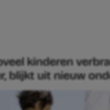
EREN! ZOVEEL KINDEREN VERBRANDEN D
Zoveel kinderen verb
, blijkt uit nieuw on