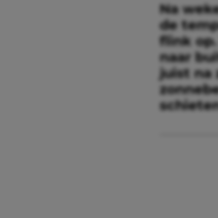
Na weke
de temp
flink o
naar bu
juist na
zonnebe
schieten