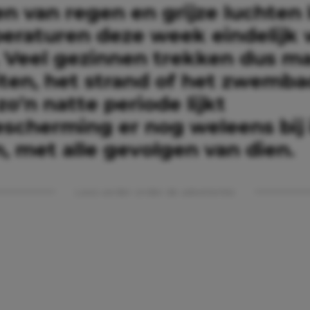
n van regen en grijze luchten
eraturen deze week eindelijk
p. Veel gezinnen trekken dus m
iten, het strand of het zwemba
 zo’n natte periode lijkt
scherming er nog weleens bij 
, met alle gevolgen van dien.
Lees verder onder de advertentie