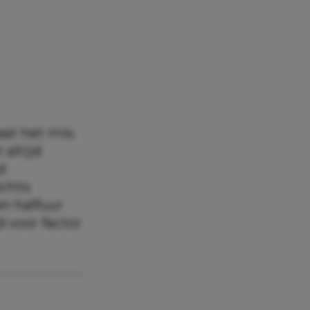
aat het mis.
altijd
d
echts
n halfuur
d voor factor