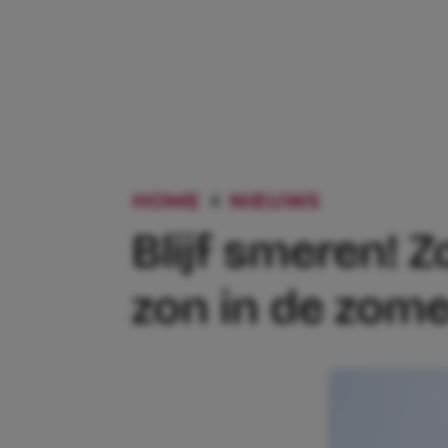
HOME
NIEUWS
BLIJF SM
Blijf smeren! 
zon in de zomer