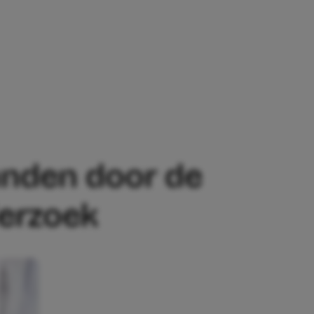
OOR DE ZON IN DE ZOMER, BLIJKT UIT
randen door de
derzoek