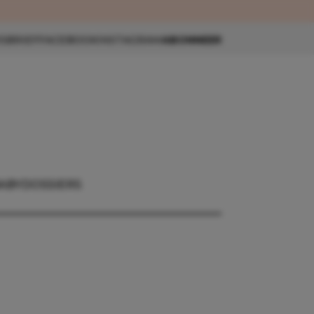
eau 🎁
SBRIEF
FACEBOOK
INSTAGRAM
ABONNEER
ABY
DOSSIERS