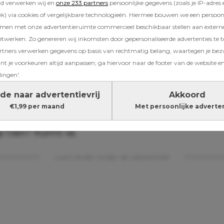
rd verwerken wij en
onze 233 partners
persoonlijke gegevens (zoals je IP-adres 
) via cookies of vergelijkbare technologieën. Hiermee bouwen we een persoonli
amen met onze advertentieruimte commercieel beschikbaar stellen aan extern
e meisjesnamen
etwerken. Zo genereren wij inkomsten door gepersonaliseerde advertenties te 
ners verwerken gegevens op basis van rechtmatig belang, waartegen je be
veranderingen zijn er niet, zo weet BabyCente
t je voorkeuren altijd aanpassen; ga hiervoor naar de footer van de website en
namen blijft – op een paar wisselingen na – i
lingen'.
r het eerst in elf jaar tijd een nieuwe naam 
nlange favoriet Sophia schuift naar plek vijf 
de naar advertentievrij
Akkoord
 komt op de eerste plek. Andere namen die s
€1,99 per maand
Met persoonlijke adverte
 worden zijn Raya, Alora en Ariya. Benieuwd n
p tien? Komt-ie.
Lees verder onder de advertentie