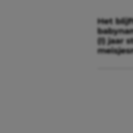
Het blij
babyname
(!) jaar
meisjes