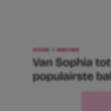
HOME
NIEUWS
VAN SOPHI
Van Sophia tot 
populairste b