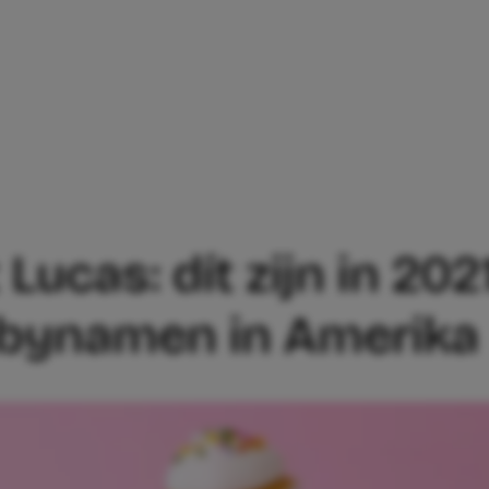
A TOT LUCAS: DÍT ZIJN IN 2021 DE PO
Lucas: dít zijn in 202
abynamen in Amerika