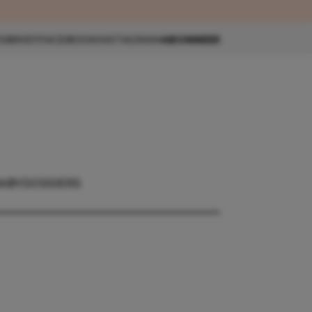
eau 🎁
SBRIEF
FACEBOOK
INSTAGRAM
ABONNEER
ABY
DOSSIERS