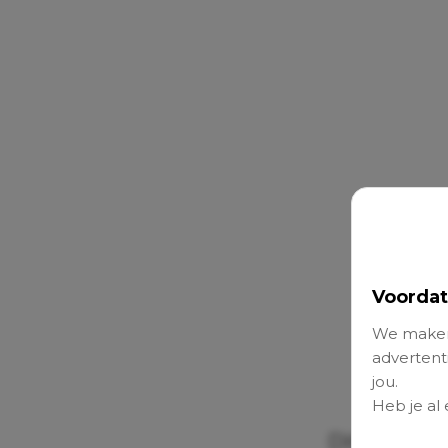
Voordat
We maken
advertenti
jou.
Heb je al
Dit is er al