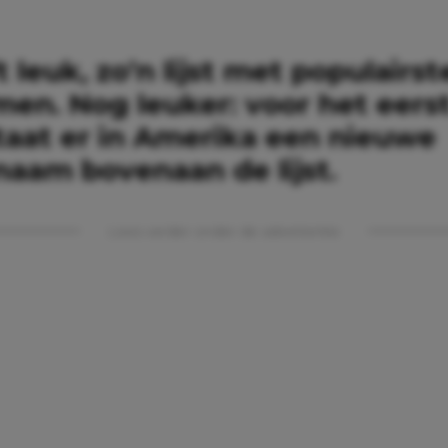
ft leuk, zo’n lijst met populairst
n. Nog leuker: voor het eerst 
 staat er in Amerika een nieuwe
naam bovenaan de lijst.
Lees verder onder de advertentie