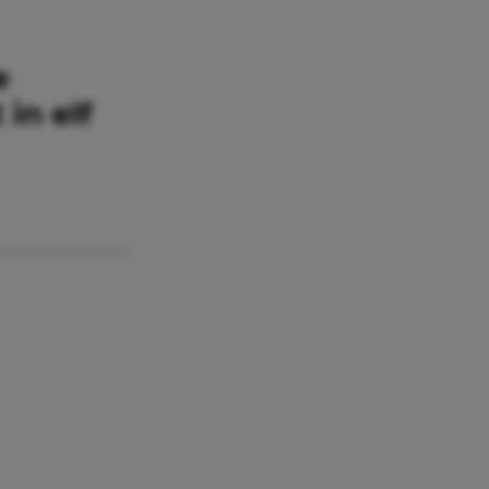
e
in elf