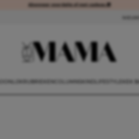
Abonneer voordelig of met cadeau 🎁
Abonneer voordelig of met cad
NIEUW
OONLIJK
RUBRIEKEN
COLUMNS
KIND
LIFESTYLE
KEK B