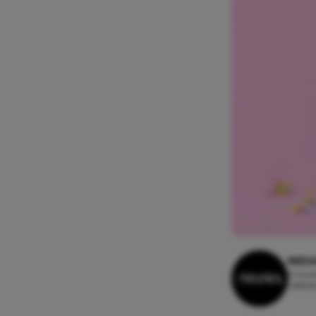
REDA
5 nove
Leesti