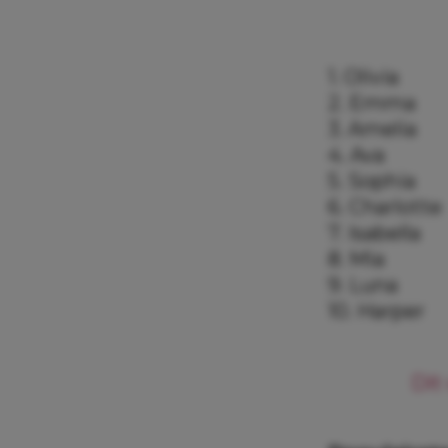
1. Olivia
2. Emma
3. Amelia
4. Ava
5. Sophia
6. Charlotte
7. Isabella
8. Mia
9. Luna
10. Harper
Dít