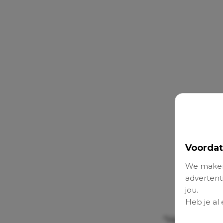
Voordat
We maken
advertenti
jou.
Heb je al
“Het is tot 