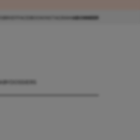
eau 🎁
SBRIEF
FACEBOOK
INSTAGRAM
ABONNEER
ABY
DOSSIERS