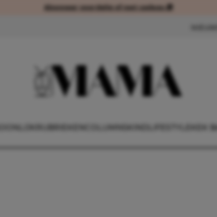
Abonneer voordelig of met cadeau 🎁
Abonneer voordelig of met cad
NIEUW
OONLIJK
RUBRIEKEN
COLUMNS
KIND
LIFESTYLE
KEK B