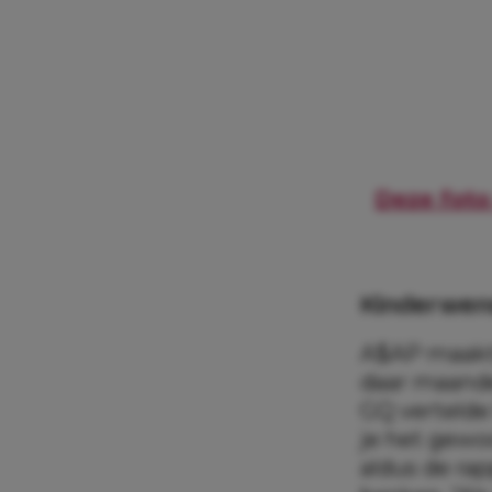
Deze foto
Kinderwen
A$AP maakte
daar maande
GQ vertelde 
je het gewoo
aldus de rap