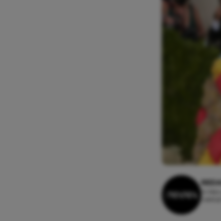
REDA
14 feb
Leesti