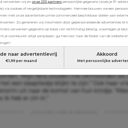
rd verwerken wij en
onze 233 partners
persoonlijke gegevens (zoals je IP-adres 
hanna aan Entertainment Tonight. “Er gebeur
) via cookies of vergelijkbare technologieën. Hiermee bouwen we een persoonli
en die ik over me heen laat komen en ik geni
amen met onze advertentieruimte commercieel beschikbaar stellen aan extern
etwerken. Zo genereren wij inkomsten door gepersonaliseerde advertenties te 
ners verwerken gegevens op basis van rechtmatig belang, waartegen je be
t je voorkeuren altijd aanpassen; ga hiervoor naar de footer van de website en
lingen'.
angeres zich nu volledig op de komst van haa
, is muziek niet helemaal naar de achtergron
de naar advertentievrij
Akkoord
, die in 2016 voor het laatst een album uitbra
€1,99 per maand
Met persoonlijke adverte
t aankomende moederschap niet ineens met
 komen. “Mijn fans zouden me vermoorden als 
et een slaapliedje blijkt te zijn.” Ook haar v
enorm uit naar de komst van hun kindje. “Alle
 ik heb er zin in.”
Lees verder onder de advertentie