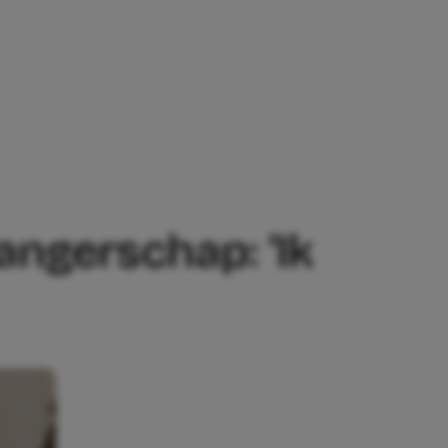
AP: ‘IK GENIET’
angerschap: ‘Ik