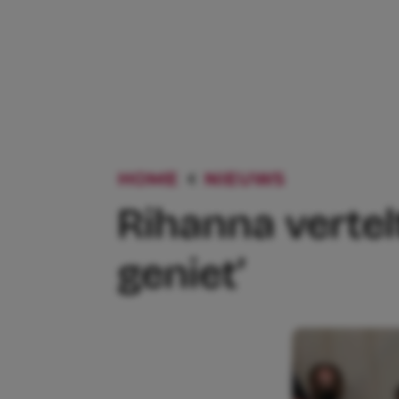
HOME
NIEUWS
RIHANNA 
Rihanna vertel
geniet’