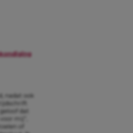
nkondiging
d, nadat ook
ijdschrift
 geloof dat
voor mij”,
toelen of