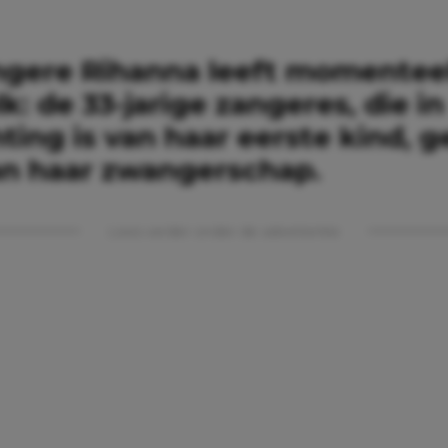
gere Rihanna leeft momentee
k: de 33-jarige zangeres, die in
ing is van haar eerste kind, g
an haar zwangerschap.
Lees verder onder de advertentie