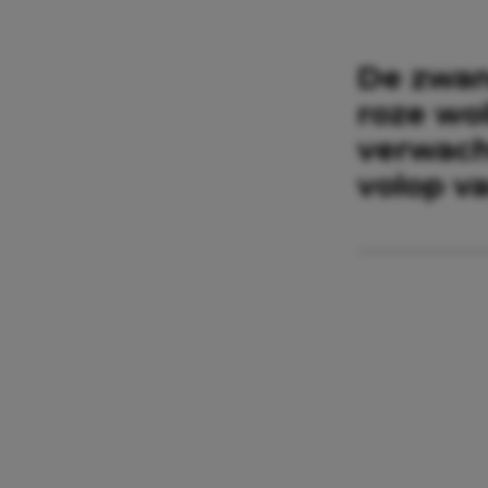
De zwan
roze wol
verwacht
volop v