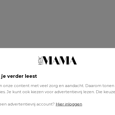
 je verder leest
 onze content met veel zorg en aandacht. Daarom tonen
es. Je kunt ook kiezen voor advertentievrij lezen. Die keuze
 een advertentievrij account?
Hier inloggen
nu toe een spannend proces. Ik leef van week 