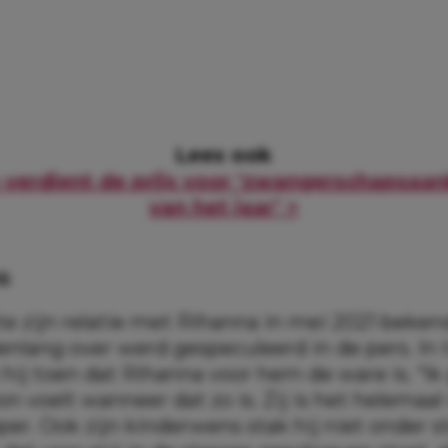
Lees ook
 verdient de prijs voor ‘zwangerschapsaa
van het jaar’ >
s
 zijn relatie met Rihanna in mei 2021 beken
nlang over werd gespeculeerd in de pers. In t
hij toen dat Rihanna voor hem de ware is. “Ik
n voelt wanneer dat zo is. Zij is het helemaal 
per. Ook zijn kinderwens stak hij niet onder s