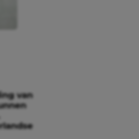
ing van
kunnen
.
rlandse