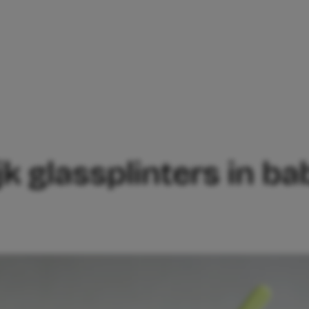
MOGELIJK GLASSPLINTERS IN BABYVOED
jk glassplinters in b