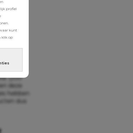
en
jk profiel
e
tonen.
zwaar kunt
 klik op
nties
la’ (200
ben deze
jes hebben
ucten dus
g