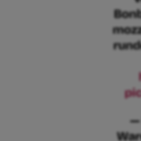
Bonb
mozz
rund
pi
—
War