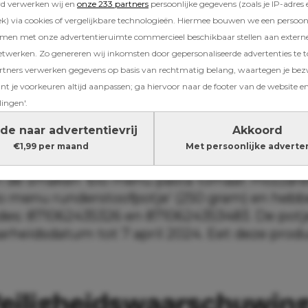
rd verwerken wij en
onze 233 partners
persoonlijke gegevens (zoals je IP-adres 
) via cookies of vergelijkbare technologieën. Hiermee bouwen we een persoonli
amen met onze advertentieruimte commercieel beschikbaar stellen aan extern
etwerken. Zo genereren wij inkomsten door gepersonaliseerde advertenties te 
ners verwerken gegevens op basis van rechtmatig belang, waartegen je be
t je voorkeuren altijd aanpassen; ga hiervoor naar de footer van de website en
lingen'.
de naar advertentievrij
Akkoord
€1,99 per maand
Met persoonlijke adverte
 de smaken ‘bio menu pasta tomaat mozzarel
io menu runderstoofpotje’ (250 gram) en heb
des: 871062435326 en 8710624353483. De pot
rheidsdatum tot 7 april 2024. Eet deze prod
eiligheidswaarschuwin