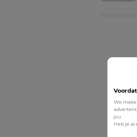
Voordat
We maken
advertenti
jou.
Heb je al