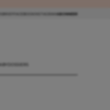
eau 🎁
SBRIEF
FACEBOOK
INSTAGRAM
ABONNEER
ABY
DOSSIERS