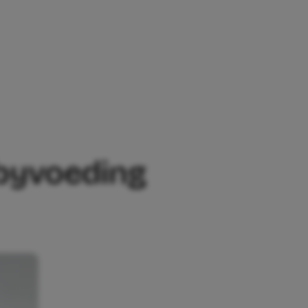
ING BONBÉBÉ
abyvoeding