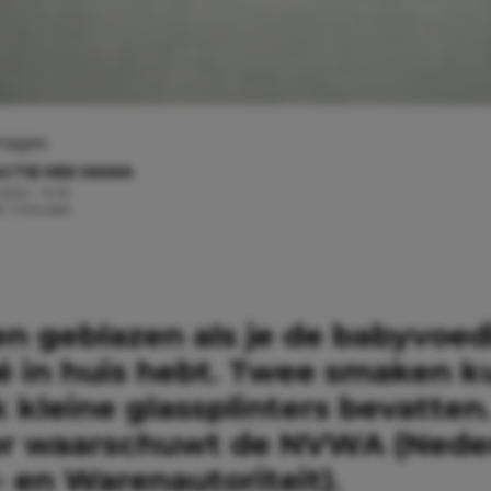
Images
CTIE KEK MAMA
 2022 - 14:15
d: 1 minuten
n geblazen als je de babyvoed
 in huis hebt. Twee smaken 
 kleine glassplinters bevatten
r waarschuwt de NVWA (Nede
 en Warenautoriteit).