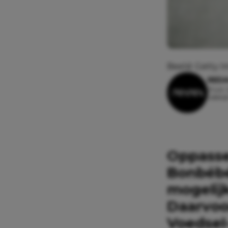
Beeld: Getty 
REDA
21 juli,
Leestij
Oppasse
Bonbébé
mogelijk
Daarvoo
Voedsel-