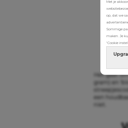
Met je akkoo
websitebezoek
op, dat we s
advertentien
Sommige part
maken. Je kun
'Cookie instel
Upgra
Het gaat om
gram) en ‘b
streepjesco
een houdbaa
niet.
V