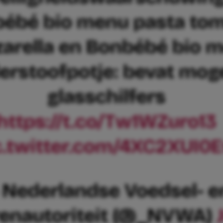
ébé bio menu pasta to
arella en Bonbébé bio 
erstoofpotje: bevat moge
glasschilfers
https://t.co/Tw1WZuro13
c.twitter.com/4XC2XUI0
 Nederlandse Voedsel- e
enautoriteit (@_NVWA)