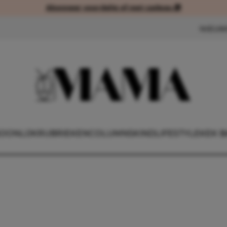
Abonneer voordelig of met cadeau 🎁
Abonneer voordelig of met cad
NIEUW
OONLIJK
RUBRIEKEN
COLUMNS
KIND
LIFESTYLE
KEK B