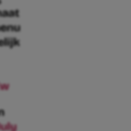
maat
menu
lijk
Ew
n
July