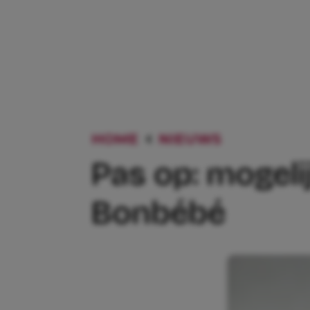
HOME
NIEUWS
PAS OP: 
Pas op: mogeli
Bonbébé