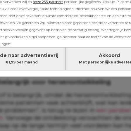
rd verwerken wij en
onze 233 partners
persoonlijke gegevens (zoals je IP-adres 
) via cookies of vergelijkbare technologieën. Hiermee bouwen we een persoonli
amen met onze advertentieruimte commercieel beschikbaar stellen aan extern
etwerken. Zo genereren wij inkomsten door gepersonaliseerde advertenties te 
ners verwerken gegevens op basis van rechtmatig belang, waartegen je be
t je voorkeuren altijd aanpassen; ga hiervoor naar de footer van de website en
lingen'.
áááp! Na de bevalling verliezen moeders vier 
de naar advertentievrij
Akkoord
nnen (en dit kun je eraan doen)
€1,99 per maand
Met persoonlijke adverte
 belangrijk voor hersenontwikkeling
of is belangrijk, omdat de hersenontwikkeling
eine patiënten vaak achterblijft, wat kan leid
e problemen”, is terug te lezen in
een persber
t.
Vanwege de ontdekking verwachten de on
laap op de lange termijn veel voordelen kan 