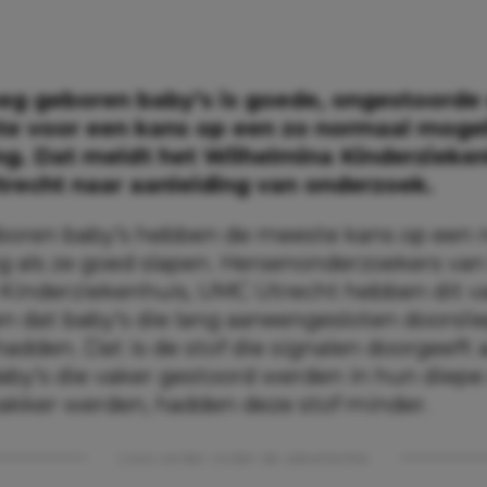
oeg geboren baby’s is goede, ongestoorde 
ste voor een kans op een zo normaal mogel
ng. Dat meldt het Wilhelmina Kinderzieke
recht naar aanleiding van onderzoek.
boren baby’s hebben de meeste kans op een 
g als ze goed slapen. Hersenonderzoekers van
Kinderziekenhuis, UMC Utrecht hebben dit va
n dat baby’s die lang aaneengesloten doorsli
 hadden. Dat is de stof die signalen doorgeeft 
aby’s die vaker gestoord werden in hun diepe
akker werden, hadden deze stof minder.
Lees verder onder de advertentie