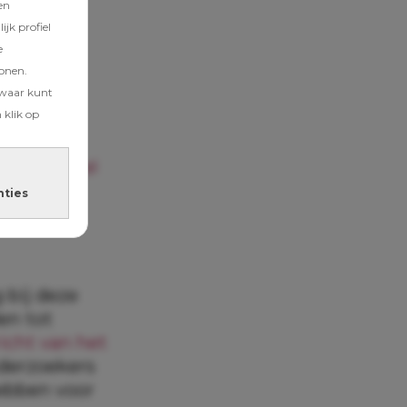
en
jk profiel
e
tonen.
zwaar kunt
 klik op
keer zoveel
nties
 bij deze
en tot
icht van het
derzoekers
hebben voor