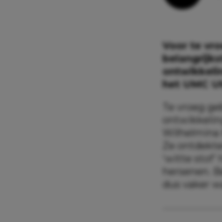
Voor te vr
belangrijk
ontwikkeli
het UMC Ut
Te vroeg ge
ontwikkelin
Wilhelmina 
Ze ontdekte
‘witte stof’
hersenen. B
dus vaker w