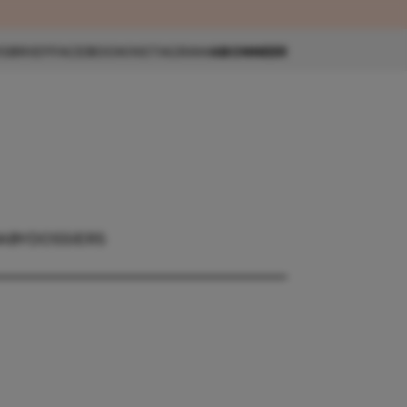
eau 🎁
SBRIEF
FACEBOOK
INSTAGRAM
ABONNEER
ABY
DOSSIERS