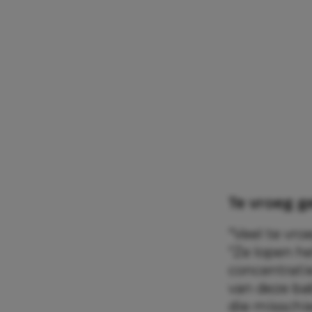
Te vroeg g
“Veel te vro
“Ze lopen he
concentrati
van deze ba
die misschi