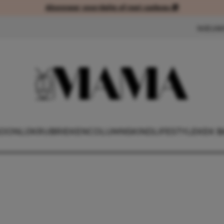
Abonneer voordelig of met cadeau 🎁
Abonneer voordelig of met cad
NIEUW
OONLIJK
RUBRIEKEN
COLUMNS
KIND
LIFESTYLE
KEK B