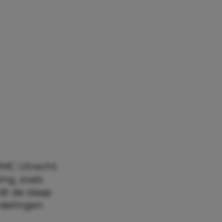
UMC Utrecht.
ing, zoals
dt de slaap
ndelingen