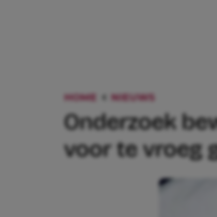
HOME
NIEUWS
ONDERZOE
Onderzoek bewi
voor te vroeg 