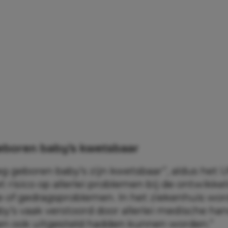
eboren baby’s kwetsbaar
eg geboren baby’s zijn kwetsbaar”, aldus het 
t risico op allerlei problemen bij de ontwikkel
e of gedragsproblemen. In het ziekenhuis wor
by’s vaak verstoord door allerlei medische ha
en ook uitgesteld hadden kunnen worden.”