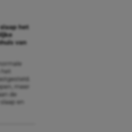
slaap het
ijke
nhuis van
normale
 het
stgesteld.
epen, meer
aan de
 slaap en