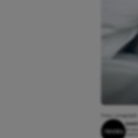
Foto: Unsplash
DAIS
28 dec
Leesti