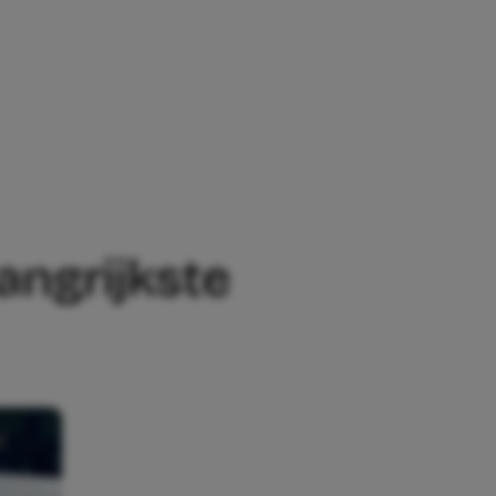
STE VOOR TE VROEG GEBOREN BABY’S
angrijkste