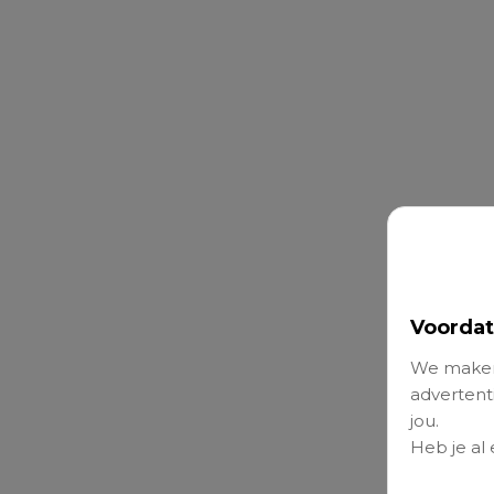
Voordat
We maken
advertenti
jou.
Heb je al