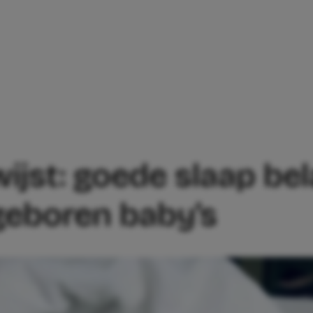
K BEWIJST: GOEDE SLAAP BELANGRIJK
jst: goede slaap bel
geboren baby’s