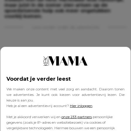
maar juist in de zomer zien artsen op de
spoedeisende hulp ook meer ongelukken
voorbij komen.
Lees verder onder de advertentie
Voordat je verder leest
We maken onze content met veel zorg en aandacht. Daarom tonen
we advertenties. Je kunt ook kiezen voor advertentievrij lezen. Die
keuze is aan jou.
Heb je al een advertentievrij account?
Hier inloggen
Met je akkoord verwerken wij en
onze 233 partners
persoonlijke
gegevens (zoals je IP-adres en websitebezoek) via cookies of
vergelijkbare technologieën. Hiermee bouwen we een persoonlijk