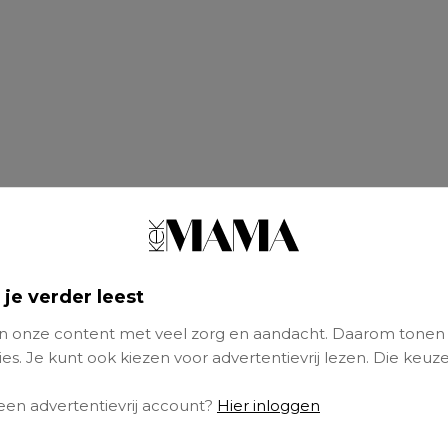
 je verder leest
 onze content met veel zorg en aandacht. Daarom tonen
es. Je kunt ook kiezen voor advertentievrij lezen. Die keuze
 een advertentievrij account?
Hier inloggen
ogramma vaak draait om glamour, vriendscha