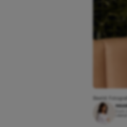
Beeld: Fotograf
MAAI
3 juni,
Leesti