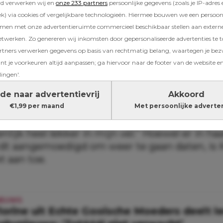
rd verwerken wij en
onze 233 partners
persoonlijke gegevens (zoals je IP-adres 
en, gaat het gesprek dit keer juist over kwet
) via cookies of vergelijkbare technologieën. Hiermee bouwen we een persoonli
en opnieuw balans vinden. Kimberly vertelt dat
amen met onze advertentieruimte commercieel beschikbaar stellen aan extern
t een moeilijke fase komt, waarin ze met pie
etwerken. Zo genereren wij inkomsten door gepersonaliseerde advertenties te 
d.
ners verwerken gegevens op basis van rechtmatig belang, waartegen je be
t je voorkeuren altijd aanpassen; ga hiervoor naar de footer van de website en
lingen'.
osman over moeilijke fase
de naar advertentievrij
Akkoord
urlijk wel een beetje een negatieve periode a
€1,99 per maand
Met persoonlijke adverte
en dalen, maar ik voel steeds meer mezelf 
genlijk heel lekker in mijn vel.” Hoewel er in 
t aangemoedigd om weer te gaan daten, is 
t aan toe.
IEUWS
lorine uit Echte Gooische Moeders deelt l