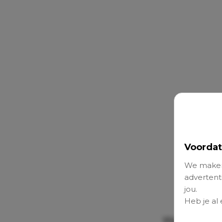
Voordat
We maken
advertenti
jou.
Heb je al
Waar het pr