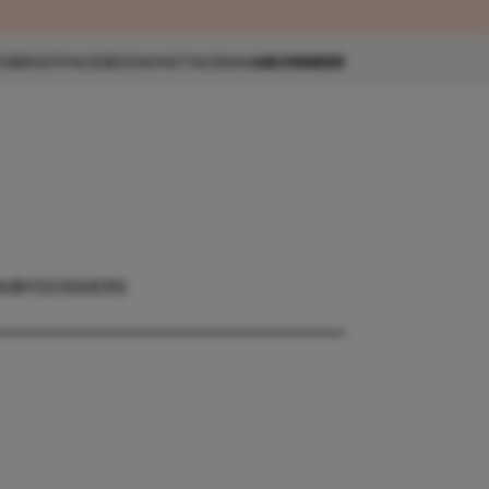
eau 🎁
SBRIEF
FACEBOOK
INSTAGRAM
ABONNEER
ABY
DOSSIERS