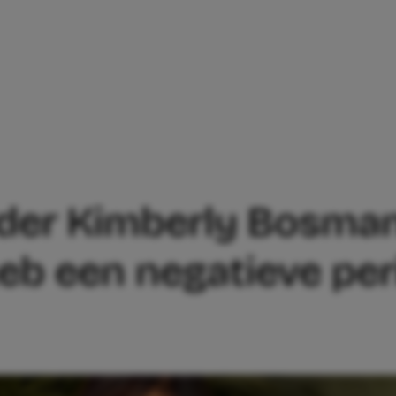
 MOEDER KIMBERLY BOSMAN OPEN OVER 
der Kimberly Bosman
 heb een negatieve pe