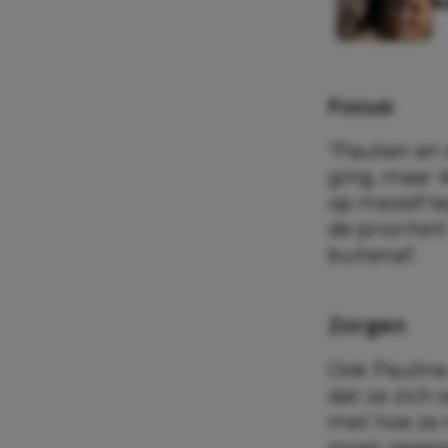
b
Focus
“Paulien en
ging, maar i
op mezelf l
de prioriteit
buitenaf.
Zorgen
Ook Pauline
dat ze zich
met hoe ze 
moet opeens 