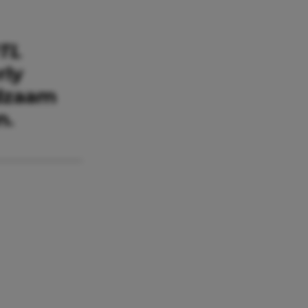
TL
ly
ldzaam
n.