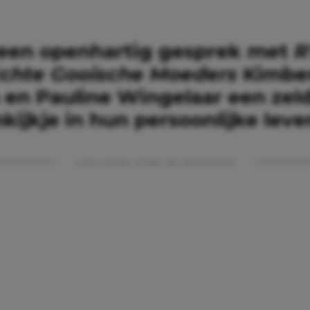
 een openhartig gesprek met
R
chte Gooische Moeders
Kimber
en Pauline Wingelaar een ze
inkijkje in hun persoonlijke leve
Lees verder onder de advertentie