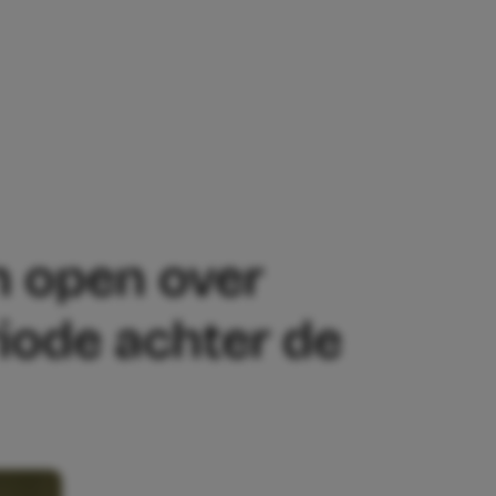
SCHEIDING: ‘IK HEB EEN NEGATIEVE P
 open over
riode achter de