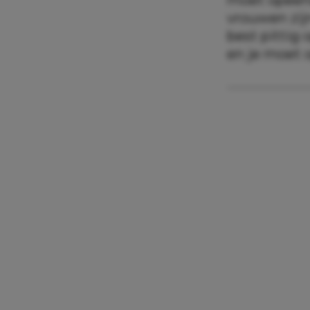
vrouwen zijn
best pittig
en je moet o