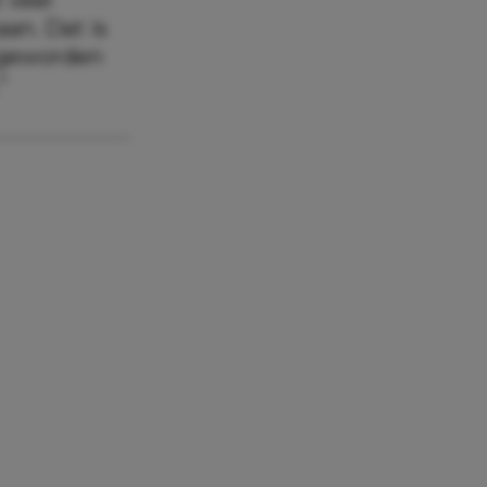
aan. Dat is
 geworden
”