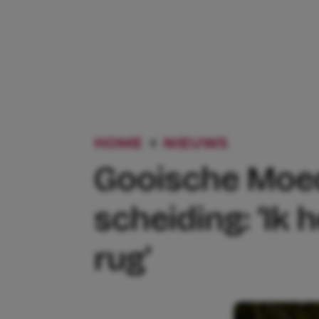
HOME
NIEUWS
GOOISCHE
Gooische Moe
scheiding: ‘Ik
rug’