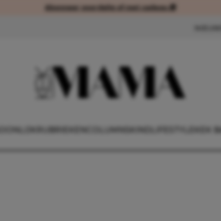
Abonneer voordelig of met cadeau 🎁
Abonneer voordelig of met cad
NIEUW
OONLIJK
RUBRIEKEN
COLUMNS
KIND
LIFESTYLE
KEK B