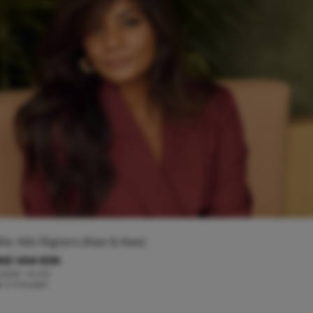
ie: Kiki Rigters (Kee & Kee)
KE VAN EIJK
 2026 - 14:00
jd: 2 minuten