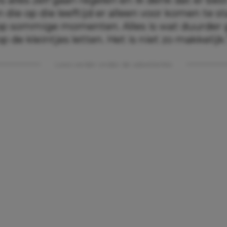
 die op die leeftijd er alleen voor komen te st
 op sommige momenten. Alles is wat duurder
p de kleintjes letten. Het is niet zo makkelijk.
Lees verder onder de advertentie