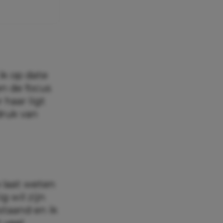
ik op date
en de focus
haar ligt
 druk van
e laat weten
g wil zijn
staand en ik
 veel