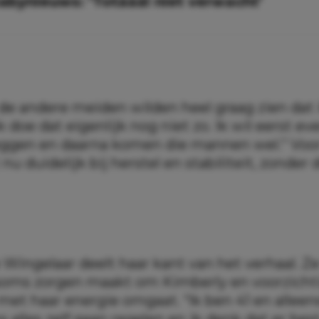
abynieuws: ‘Totááál niet verwacht’
 de andere meiden wilden heel graag zien dat 
k doe dat eigenlijk nog niet zo. Ik wil eerst ev
eggen en daarna komen die mannen wel.” Voor 
 nu duidelijk bij herstel en stabiliteit, zonder
 Wingelaar deelt haar kant van het verhaal. Z
 soms zorgen maakt om Kimberly en voorzichti
met haar energie omgaat. “Ik ben 41 en alleen
alles zelf gaan regelen en ik denk dat er best