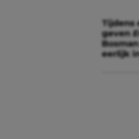
Tijdens
geven
E
Bosman 
eerlijk 