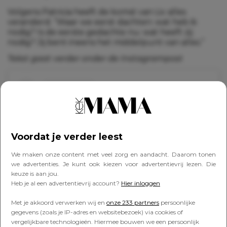
Volgens Patricia heeft de komst van Liv alles
veranderd. “Waar we eerst dachten: wat heb ik
nodig? Is de eerste gedachte nu: wat heeft zij
nodig? Jij bent ineens het middelpunt van alles.”
Tekst gaat verder onder de Instagrampost
Voordat je verder leest
We maken onze content met veel zorg en aandacht. Daarom tonen
we advertenties. Je kunt ook kiezen voor advertentievrij lezen. Die
keuze is aan jou.
Heb je al een advertentievrij account?
Hier inloggen
Met je akkoord verwerken wij en
onze 233 partners
persoonlijke
gegevens (zoals je IP-adres en websitebezoek) via cookies of
Dit bericht op Instagram bekijken
vergelijkbare technologieën. Hiermee bouwen we een persoonlijk