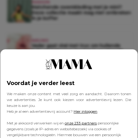
FASHION
Matchende zwemkleding met je mini?
Deze collectie maakt mag niet ontbreken
in je koffer
NIEUWS
Vader gaat viral met truc om huilende
baby te kalmeren (en het is zo simpel!)
Voordat je verder leest
Monica Geuze doet dochter
belofte en stopt met deze
We maken onze content met veel zorg en aandacht. Daarom tonen
we advertenties. Je kunt ook kiezen voor advertentievrij lezen. Die
gewoonte: ‘Ik ga niet meer
keuze is aan jou.
Heb je al een advertentievrij account?
Hier inloggen
liegen’
Met je akkoord verwerken wij en
onze 233 partners
persoonlijke
gegevens (zoals je IP-adres en websitebezoek) via cookies of
vergelijkbare technologieën. Hiermee bouwen we een persoonlijk