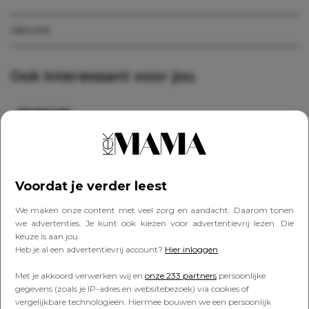
nieuws
Ook interessant voor jou
BN'ERS
Michelle Walk deelt schrik na ernstig
zwembadongeluk van zoon: ‘Een
godswonder dat hij ongedeerd is’
Voordat je verder leest
BN'ERS
We maken onze content met veel zorg en aandacht. Daarom tonen
Babynieuws! Married at First Sight-
deelnemer verwelkomt eerste kindje:
we advertenties. Je kunt ook kiezen voor advertentievrij lezen. Die
‘Onze grootste liefde’
keuze is aan jou.
Heb je al een advertentievrij account?
Hier inloggen
Lees verder onder de advertentie
Met je akkoord verwerken wij en
onze 233 partners
persoonlijke
gegevens (zoals je IP-adres en websitebezoek) via cookies of
vergelijkbare technologieën. Hiermee bouwen we een persoonlijk