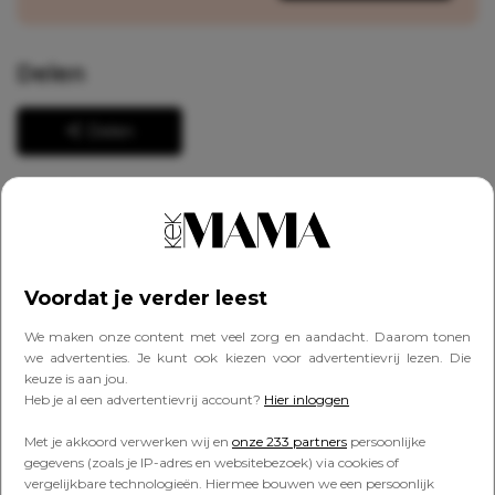
Delen
Delen
Ook interessant voor jou
FAVORITES
Barbecueën zonder gedoe? Deze
Voordat je verder leest
alleskunner wil je deze zomer écht
hebben
We maken onze content met veel zorg en aandacht. Daarom tonen
we advertenties. Je kunt ook kiezen voor advertentievrij lezen. Die
keuze is aan jou.
FASHION
Heb je al een advertentievrij account?
Hier inloggen
Matchende zwemkleding met je mini?
Deze collectie maakt mag niet ontbreken
Met je akkoord verwerken wij en
onze 233 partners
persoonlijke
in je koffer
gegevens (zoals je IP-adres en websitebezoek) via cookies of
vergelijkbare technologieën. Hiermee bouwen we een persoonlijk