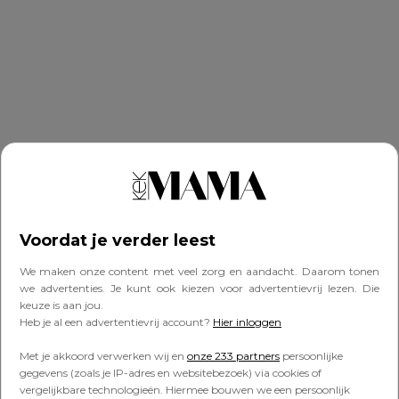
Voordat je verder leest
We maken onze content met veel zorg en aandacht. Daarom tonen
we advertenties. Je kunt ook kiezen voor advertentievrij lezen. Die
Driftbui met dikke tranen
keuze is aan jou.
Heb je al een advertentievrij account?
Hier inloggen
Een paar meter verderop stond een moeder met
een jongetje van een jaar of vier. Blond haar, rode
Met je akkoord verwerken wij en
onze 233 partners
persoonlijke
wangen, dikke tranen die over zijn gezicht rolden.
gegevens (zoals je IP-adres en websitebezoek) via cookies of
Hij huilde, schreeuwde zelfs een beetje,
vergelijkbare technologieën. Hiermee bouwen we een persoonlijk