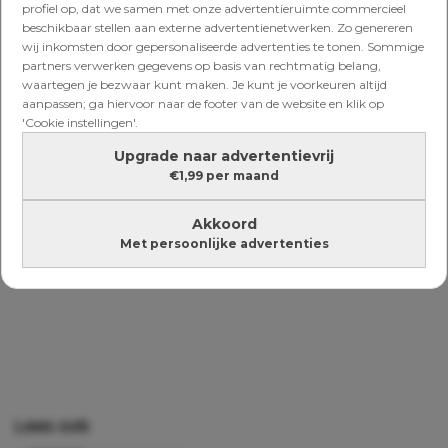
waarschijnlijk over iets wat hij niet mocht. Een pak
profiel op, dat we samen met onze advertentieruimte commercieel
koekjes, een speeltje bij de kassa, of gewoon een
beschikbaar stellen aan externe advertentienetwerken. Zo genereren
wij inkomsten door gepersonaliseerde advertenties te tonen. Sommige
slecht
middagdutje
gehad, wie zal het zeggen. Het
partners verwerken gegevens op basis van rechtmatig belang,
soort driftbui dat elke ouder weleens heeft
waartegen je bezwaar kunt maken. Je kunt je voorkeuren altijd
meegemaakt. Maar toen gebeurde het.
aanpassen; ga hiervoor naar de footer van de website en klik op
'Cookie instellingen'.
Lees verder onder de advertentie
Upgrade naar advertentievrij
€1,99 per maand
Akkoord
Met persoonlijke advertenties
Lees ook