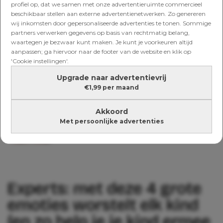
Barbecueën zonder gedoe? Deze
profiel op, dat we samen met onze advertentieruimte commercieel
alleskunner wil je deze zomer écht
beschikbaar stellen aan externe advertentienetwerken. Zo genereren
hebben
wij inkomsten door gepersonaliseerde advertenties te tonen. Sommige
partners verwerken gegevens op basis van rechtmatig belang,
waartegen je bezwaar kunt maken. Je kunt je voorkeuren altijd
FASHION
aanpassen; ga hiervoor naar de footer van de website en klik op
Matchende zwemkleding met je mini?
'Cookie instellingen'.
Deze collectie maakt mag niet ontbreken
in je koffer
Upgrade naar advertentievrij
€1,99 per maand
BN'ERS
Akkoord
Michelle Walk deelt schrik na ernstig
Met persoonlijke advertenties
zwembadongeluk van zoon: ‘Een
godswonder dat hij ongedeerd is’
Experts: met deze 4 grote
emoties worstelt elk kind
(en zo help je je kind ermee