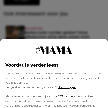
Ook interessant voor jou
FAVORITES
Barbecueën zonder gedoe? Deze
alleskunner wil je deze zomer écht
hebben
FASHION
Matchende zwemkleding met je mini?
Voordat je verder leest
Deze collectie maakt mag niet ontbreken
in je koffer
We maken onze content met veel zorg en aandacht. Daarom tonen
we advertenties. Je kunt ook kiezen voor advertentievrij lezen. Die
keuze is aan jou.
NIEUWS
Heb je al een advertentievrij account?
Hier inloggen
Ouders, opgelet: foto’s van jonge
kinderen op Vinted worden gebruikt voor
Met je akkoord verwerken wij en
onze 233 partners
persoonlijke
pornografische content (en dit is hoe)
gegevens (zoals je IP-adres en websitebezoek) via cookies of
vergelijkbare technologieën. Hiermee bouwen we een persoonlijk