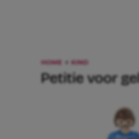
HOME
KIND
PETITIE VOO
Petitie voor ge