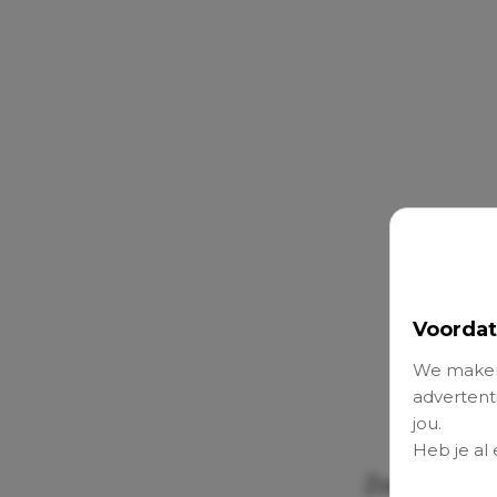
Voordat
We maken
advertenti
jou.
Heb je al
Zoals het n