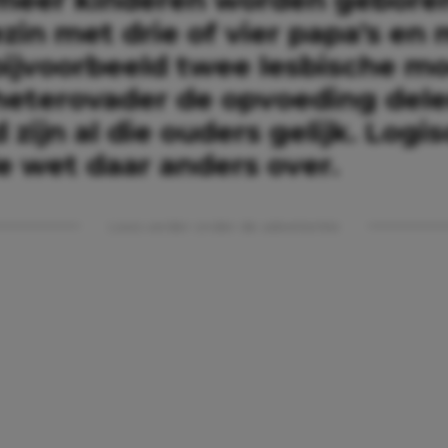
ezin met drie of vier papa’s en
bijvoorbeeld twee lesbische m
heterovader de opvoeding dele
 zijn al die ouders gelijk. Logi
e wet daar anders over.
Lees verder onder de advertentie