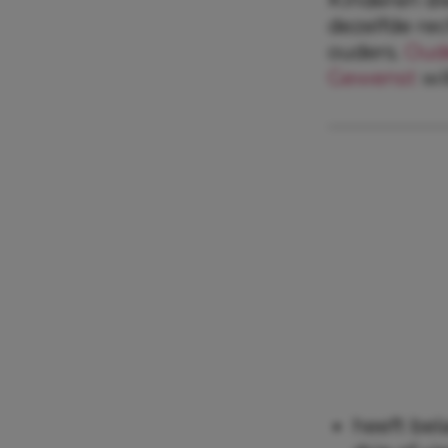
dezelfde rec
ouders.
Oud
Gewenst
wil
heeft bel