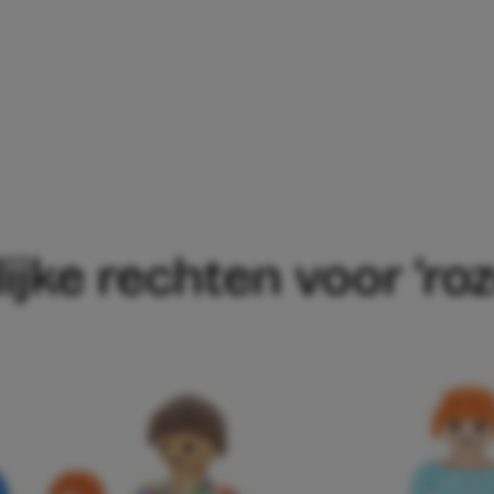
R GELIJKE RECHTEN VOOR ‘ROZE’ GEZIN
lijke rechten voor ‘ro