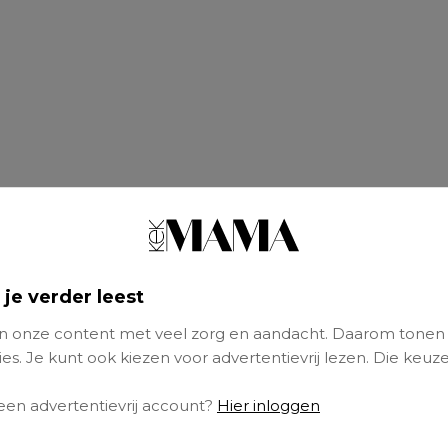
 je verder leest
 onze content met veel zorg en aandacht. Daarom tonen
es. Je kunt ook kiezen voor advertentievrij lezen. Die keuze
 een advertentievrij account?
Hier inloggen
u geregeld is, kan een kind maar twee ouders