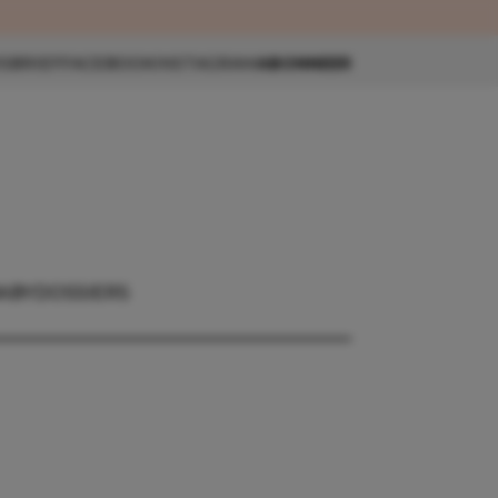
eau 🎁
SBRIEF
FACEBOOK
INSTAGRAM
ABONNEER
ABY
DOSSIERS