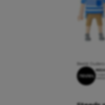
Beeld: Ouders
REDA
9 augus
Leesti
Steeds 