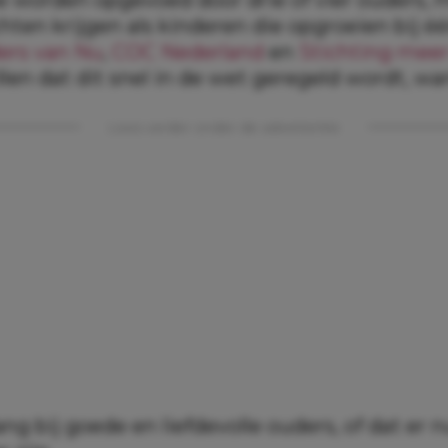
hten krijgen als kinderen die opgroeien bij é
ers van Nu
,
COC Nederland
en
Stichting mee
len dat dit snel in de wet geregeld wordt, wa
Lees verder onder de advertentie
ang bij goede en liefdevolle ouders, of dat er 