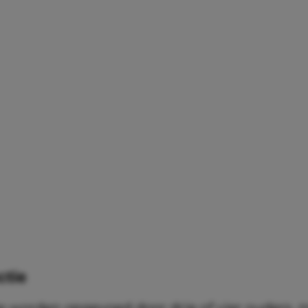
ctie
e worden opgevoed door drie of vier ouders,