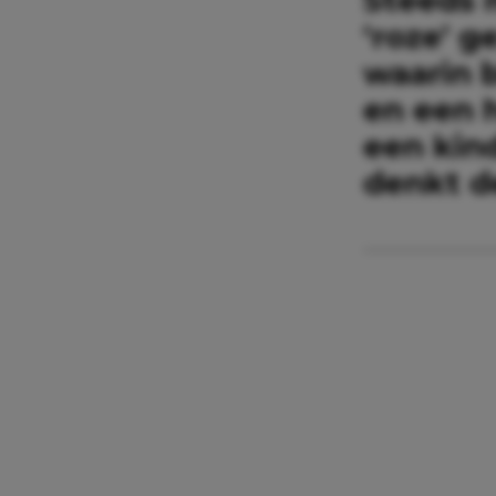
‘roze’ g
waarin 
en een 
een kind
denkt d