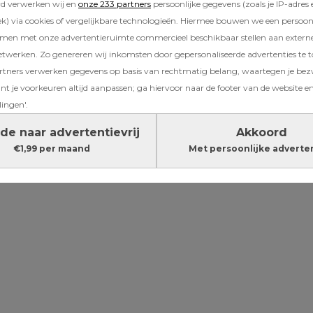
rd verwerken wij en
onze 233 partners
persoonlijke gegevens (zoals je IP-adres 
en verwarrend, het kan ook leiden tot allerlei p
) via cookies of vergelijkbare technologieën. Hiermee bouwen we een persoonli
e ‘extra ouder’ is bijvoorbeeld niet altijd we
amen met onze advertentieruimte commercieel beschikbaar stellen aan extern
 en kan geen toestemming geven voor een
etwerken. Zo genereren wij inkomsten door gepersonaliseerde advertenties te 
ndeling. Ook heeft zo’n vader of moeder gee
ners verwerken gegevens op basis van rechtmatig belang, waartegen je be
erlof en loopt het kind allerlei financiële voo
t je voorkeuren altijd aanpassen; ga hiervoor naar de footer van de website en
lingen'.
Lees verder onder de advertentie
de naar advertentievrij
Akkoord
€1,99 per maand
Met persoonlijke adverte