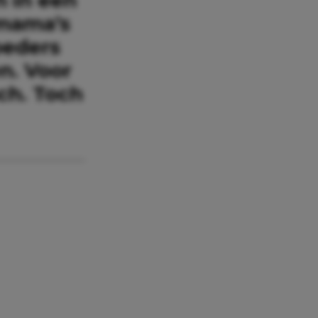
 mama’s
oeders
n. Voor
sch. Toch