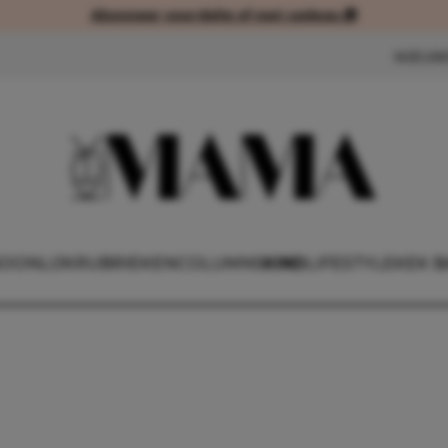
Abonneer voordelig of met cadeau 🎁
Abonneer voordelig of met cad
NIEUW
OONLIJK
RUBRIEKEN
COLUMNS
KIND
LIFESTYLE
KEK B