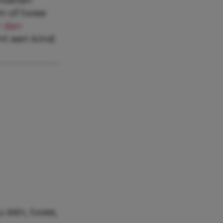
én of twee
r dan
nt een kind:
nu één, twee,