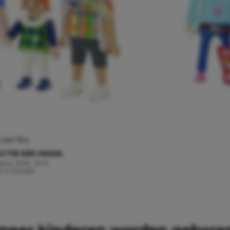
 van Nu
CTIE KEK MAMA
tus, 2016 - 13:10
jd: 2 minuten
meer kinderen worden geboren