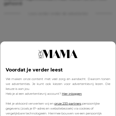
gehoord.
Lees verder onder de advertentie
Voordat je verder leest
We maken onze content met veel zorg en aandacht. Daarom tonen
we advertenties. Je kunt ook kiezen voor advertentievrij lezen. Die
keuze is aan jou.
3. “Stop met huilen”
Heb je al een advertentievrij account?
Hier inloggen
Wanneer een kind verdrietig, boos of overstuur is,
Met je akkoord verwerken wij en
onze 233 partners
persoonlijke
kan de neiging ontstaan om die emotie snel te
gegevens (zoals je IP-adres en websitebezoek) via cookies of
willen stoppen. Toch leert een kind daar niet door
vergelijkbare technologieën. Hiermee bouwen we een persoonlijk