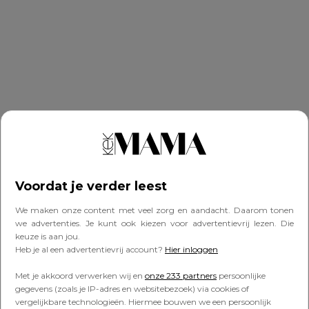
Voordat je verder leest
We maken onze content met veel zorg en aandacht. Daarom tonen
we advertenties. Je kunt ook kiezen voor advertentievrij lezen. Die
keuze is aan jou.
Heb je al een advertentievrij account?
Hier inloggen
Met je akkoord verwerken wij en
onze 233 partners
persoonlijke
gegevens (zoals je IP-adres en websitebezoek) via cookies of
vergelijkbare technologieën. Hiermee bouwen we een persoonlijk