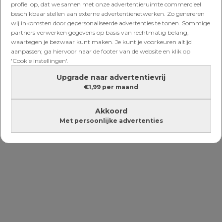
Je hebt kinderen die zich bij de oppas
profiel op, dat we samen met onze advertentieruimte commercieel
gedragen als ware engeltjes. Braaf hun eten
beschikbaar stellen aan externe advertentienetwerken. Zo genereren
opeten, uit zichzelf in bed gaan liggen, niet
wij inkomsten door gepersonaliseerde advertenties te tonen. Sommige
meer zesendertig keer roepen, enzovoort. En je
partners verwerken gegevens op basis van rechtmatig belang,
hebt kinderen zoals die van Manon (35).
waartegen je bezwaar kunt maken. Je kunt je voorkeuren altijd
aanpassen; ga hiervoor naar de footer van de website en klik op
Lees verder onder de advertentie
'Cookie instellingen'.
Upgrade naar advertentievrij
€1,99 per maand
Akkoord
Met persoonlijke advertenties