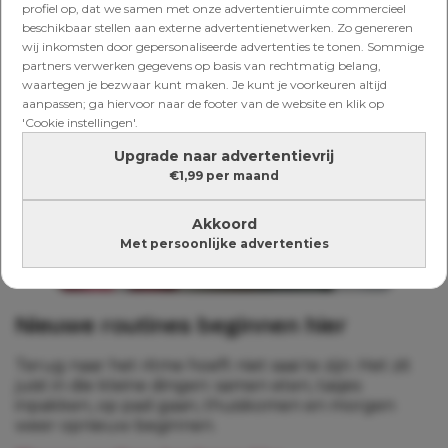
profiel op, dat we samen met onze advertentieruimte commercieel
beschikbaar stellen aan externe advertentienetwerken. Zo genereren
wij inkomsten door gepersonaliseerde advertenties te tonen. Sommige
partners verwerken gegevens op basis van rechtmatig belang,
waartegen je bezwaar kunt maken. Je kunt je voorkeuren altijd
aanpassen; ga hiervoor naar de footer van de website en klik op
'Cookie instellingen'.
Upgrade naar advertentievrij
€1,99 per maand
Akkoord
Met persoonlijke advertenties
Nieuwe routines beginnen hier
Terug naar het ritme hoeft niet saai te zijn. Het zit
juist in die kleine dingen: samen eten, tasjes
inpakken, op pad gaan, thuiskomen en morgen
weer opnieuw beginnen.