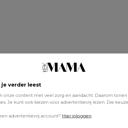
 je verder leest
 onze content met veel zorg en aandacht. Daarom tonen
es. Je kunt ook kiezen voor advertentievrij lezen. Die keuze
 een advertentievrij account?
Hier inloggen