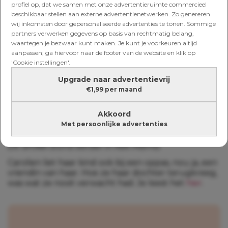
profiel op, dat we samen met onze advertentieruimte commercieel
beschikbaar stellen aan externe advertentienetwerken. Zo genereren
wij inkomsten door gepersonaliseerde advertenties te tonen. Sommige
partners verwerken gegevens op basis van rechtmatig belang,
waartegen je bezwaar kunt maken. Je kunt je voorkeuren altijd
aanpassen; ga hiervoor naar de footer van de website en klik op
'Cookie instellingen'.
Upgrade naar advertentievrij
€1,99 per maand
Akkoord
Met persoonlijke advertenties
Dit artikel stond eerder in Kek Mama.
Carolien liet haar kind ook bij een oppas, nou ja, een
vriendin van haar. Hoe ze haar dochter terugkreeg,
was wat ze nooit verwacht had. Je leest het
hier
.