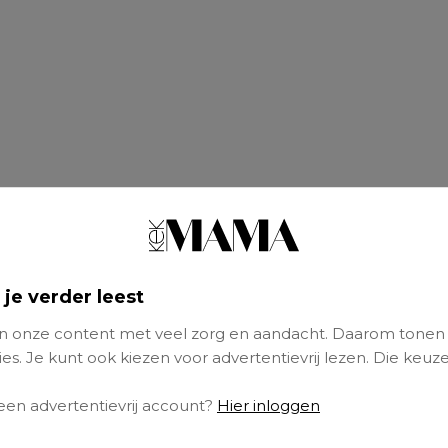
 je verder leest
 onze content met veel zorg en aandacht. Daarom tonen
es. Je kunt ook kiezen voor advertentievrij lezen. Die keuze
 een advertentievrij account?
Hier inloggen