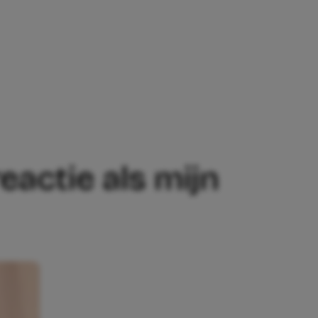
N REACTIE ALS MIJN MAN DÍT EXPERIME
eactie als mijn