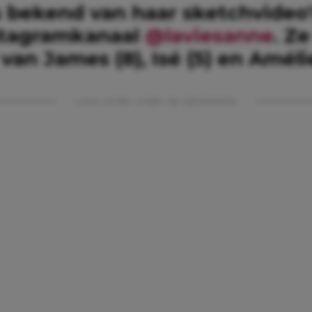
s bekend van haar sketchvideo’
stagramkanaal
@laviesanne
. Ze
an James (8), Isé (5) en Amélie
Lees verder onder de advertentie