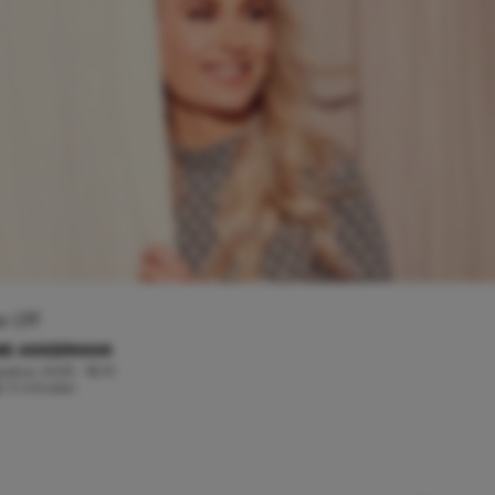
 IJff
NE AKKERMAN
ustus, 2023 - 18:31
jd: 3 minuten