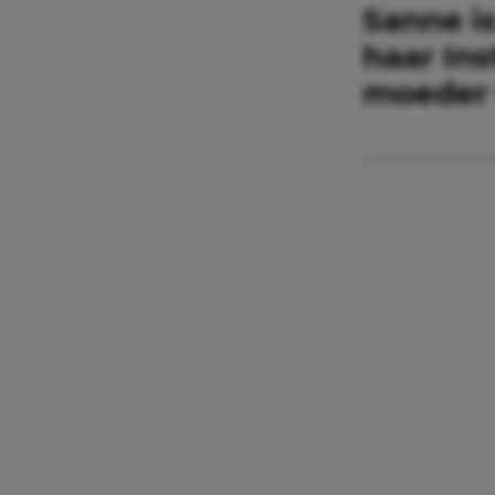
Sanne i
haar In
moeder v