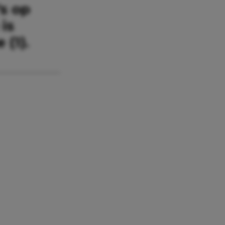
s op
 is
 (1).