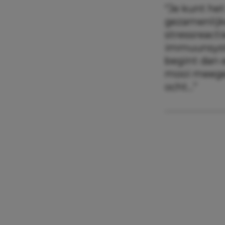
“Je kunt het
gezamenlij
stressreacti
immuunsyste
begint dan e
mooi meege
ocht…”