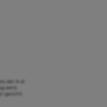
s dat ik al
nog eens
ijn gezicht