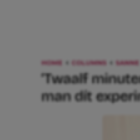
HOME
COLUMNS
SANNE
‘Twaalf minuten
man dít experi