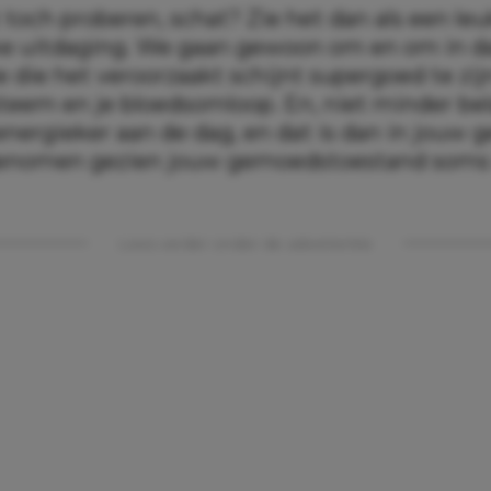
 toch proberen, schat? Zie het dan als een le
ke uitdaging. We gaan gewoon om en om in d
e die het veroorzaakt schijnt supergoed te zij
em en je bloedsomloop. En, niet minder bela
nergieker aan de dag, en dat is dan in jouw 
nomen gezien jouw gemoedstoestand soms 
Lees verder onder de advertentie