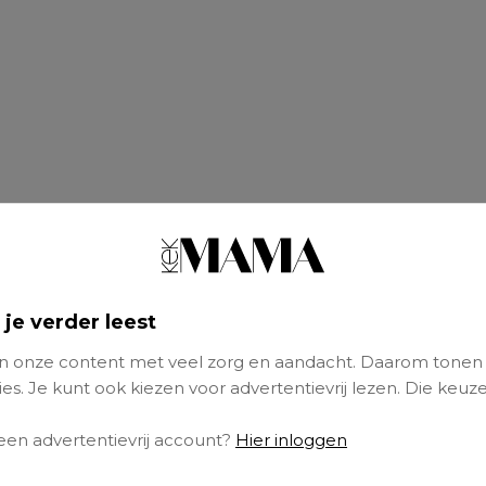
 je verder leest
 onze content met veel zorg en aandacht. Daarom tonen
ten per week?! Tien graden?! Ja daaag!” is mi
es. Je kunt ook kiezen voor advertentievrij lezen. Die keuze
n voorstelt om, bij wijze van experiment, een
 een advertentievrij account?
Hier inloggen
 ’s ochtends. “Ik ben gekke Henkie niet”, kl
hte aan deze zelfkastijding. Er borrelt al iets 