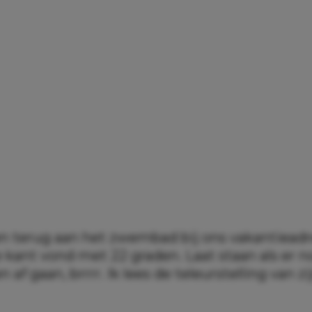
en terug aan het zwembad bij ons vakantieadre
e kant vond met 22 graden. Laat staan als er 
 af gaan, brrrr. Ik lees de teleurstelling van z