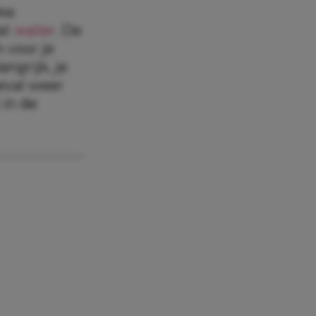
uke
at
water
. De
n voor je
ngrijk, je
geval weer
in de