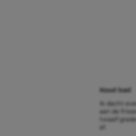
Koud bad
Ik dacht ev
aan de friss
twaalf graden
af.