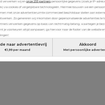
rd verwerken wij en
onze 233 partners
persoonlijke gegevens (zoals je IP-adres 
lletje in mijn binnenste. “Nee, mij krijg je niet
) via cookies of vergelijkbare technologieën. Hiermee bouwen we een persoonli
amen met onze advertentieruimte commercieel beschikbaar stellen aan extern
Lees verder onder de advertentie
etwerken. Zo genereren wij inkomsten door gepersonaliseerde advertenties te 
ners verwerken gegevens op basis van rechtmatig belang, waartegen je be
t je voorkeuren altijd aanpassen; ga hiervoor naar de footer van de website en
lingen'.
de naar advertentievrij
Akkoord
€1,99 per maand
Met persoonlijke adverte