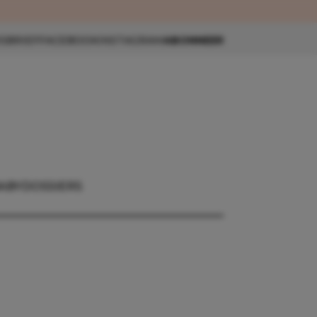
eau 🎁
SBRIEF
FACEBOOK
INSTAGRAM
ABONNEER
ABY
DOSSIERS