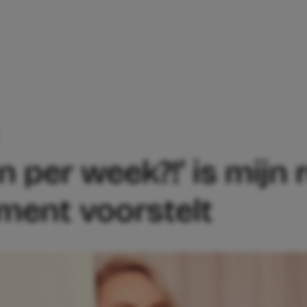
‘TWAALF MINUTEN PER WEEK?!’ IS MIJ
 per week?!’ is mijn r
ment voorstelt