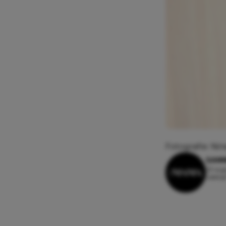
Fotografie: Nine
SAN
23 aug
Leesti