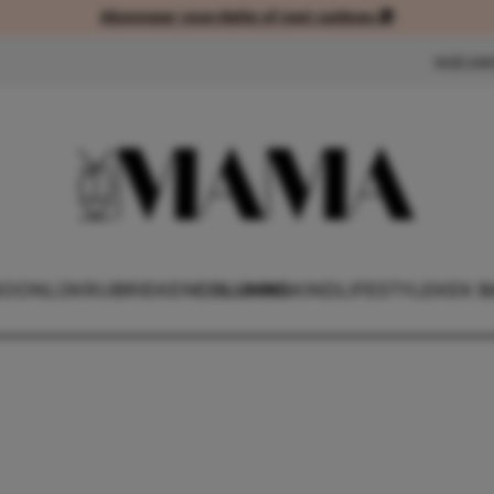
Abonneer voordelig of met cadeau 🎁
Abonneer voordelig of met cad
NIEUW
OONLIJK
RUBRIEKEN
COLUMNS
KIND
LIFESTYLE
KEK B