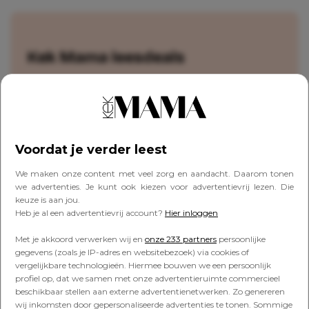
Kek Mama leesdeals
Lees Kek Mama nu met korting of luxe
cadeau
Voordat je verder leest
We maken onze content met veel zorg en aandacht. Daarom tonen
Ga voor me-time
we advertenties. Je kunt ook kiezen voor advertentievrij lezen. Die
keuze is aan jou.
Heb je al een advertentievrij account?
Hier inloggen
Delen
Met je akkoord verwerken wij en
onze 233 partners
persoonlijke
gegevens (zoals je IP-adres en websitebezoek) via cookies of
vergelijkbare technologieën. Hiermee bouwen we een persoonlijk
Delen
profiel op, dat we samen met onze advertentieruimte commercieel
beschikbaar stellen aan externe advertentienetwerken. Zo genereren
wij inkomsten door gepersonaliseerde advertenties te tonen. Sommige