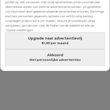
profiel op, dat we samen met onze advertentieruimte commercieel
beschikbaar stellen aan externe advertentienetwerken. Zo genereren
wij inkomsten door gepersonaliseerde advertenties te tonen. Sommige
partners verwerken gegevens op basis van rechtmatig belang,
waartegen je bezwaar kunt maken. Je kunt je voorkeuren altijd
aanpassen; ga hiervoor naar de footer van de website en klik op
'Cookie instellingen'.
Upgrade naar advertentievrij
€1,99 per maand
Akkoord
Met persoonlijke advertenties