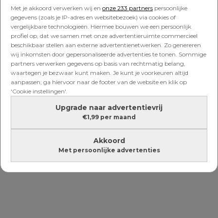
‘Dat van bil gaan? Dat doen we in het
Met je akkoord verwerken wij en
onze 233 partners
persoonlijke
bejaardentehuis wel’
gegevens (zoals je IP-adres en websitebezoek) via cookies of
vergelijkbare technologieën. Hiermee bouwen we een persoonlijk
profiel op, dat we samen met onze advertentieruimte commercieel
beschikbaar stellen aan externe advertentienetwerken. Zo genereren
NIEUWS
wij inkomsten door gepersonaliseerde advertenties te tonen. Sommige
Vader gaat viral met truc om huilende
partners verwerken gegevens op basis van rechtmatig belang,
baby te kalmeren (en het is zo simpel!)
waartegen je bezwaar kunt maken. Je kunt je voorkeuren altijd
aanpassen; ga hiervoor naar de footer van de website en klik op
'Cookie instellingen'.
Lees verder onder de advertentie
Upgrade naar advertentievrij
€1,99 per maand
Akkoord
Met persoonlijke advertenties