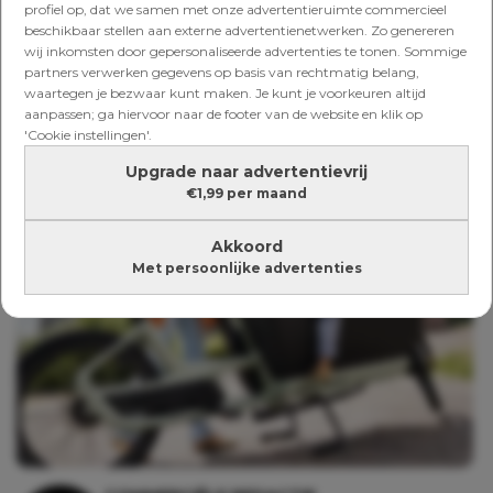
kinderen? Met dit
profiel op, dat we samen met onze advertentieruimte commercieel
beschikbaar stellen aan externe advertentienetwerken. Zo genereren
vervoersmiddel wordt het
wij inkomsten door gepersonaliseerde advertenties te tonen. Sommige
een stuk leuker
partners verwerken gegevens op basis van rechtmatig belang,
waartegen je bezwaar kunt maken. Je kunt je voorkeuren altijd
aanpassen; ga hiervoor naar de footer van de website en klik op
'Cookie instellingen'.
Upgrade naar advertentievrij
€1,99 per maand
Akkoord
Met persoonlijke advertenties