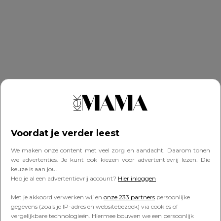
Voordat je verder leest
We maken onze content met veel zorg en aandacht. Daarom tonen
we advertenties. Je kunt ook kiezen voor advertentievrij lezen. Die
keuze is aan jou.
Heb je al een advertentievrij account?
Hier inloggen
Met je akkoord verwerken wij en
onze 233 partners
persoonlijke
gegevens (zoals je IP-adres en websitebezoek) via cookies of
vergelijkbare technologieën. Hiermee bouwen we een persoonlijk