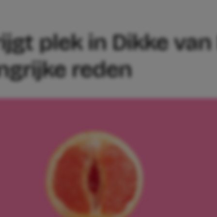
rijgt plek in Dikke van
ngrijke reden