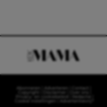
Abonneren
Adverteren
Contact
Copyright
Disclaimer
Over ons
Privacy- en cookiebeleid
Redactie
Cookie instellingen
Advertentievrij?