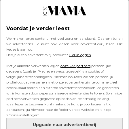
KIND
7x het leukste speelgoed voor
een kind van 1 jaar
Voordat je verder leest
We maken onze content met veel zorg en aandacht. Daarom tonen
we advertenties. Je kunt ook kiezen voor advertentievrij lezen. Die
keuze is aan jou.
KIND
Heb je al een advertentievrij account?
Hier inloggen
7x het leukste speelgoed voor
een kind van 6 maanden
Met je akkoord verwerken wij en
onze 233 partners
persoonlijke
gegevens (zoals je IP-adres en websitebezoek) via cookies of
vergelijkbare technologieën. Hiermee bouwen we een persoonlijk
profiel op, dat we samen met onze advertentieruimte commercieel
beschikbaar stellen aan externe advertentienetwerken. Zo genereren
KIM KÖTTER
wij inkomsten door gepersonaliseerde advertenties te tonen. Sommige
Kim Kötter maakt een deal met
partners verwerken gegevens op basis van rechtmatig belang,
haar zoon om kinderen de béste
waartegen je bezwaar kunt maken. Je kunt je voorkeuren altijd
verjaardag te bezorgen
aanpassen; ga hiervoor naar de footer van de website en klik op
'Cookie instellingen'.
Upgrade naar advertentievrij