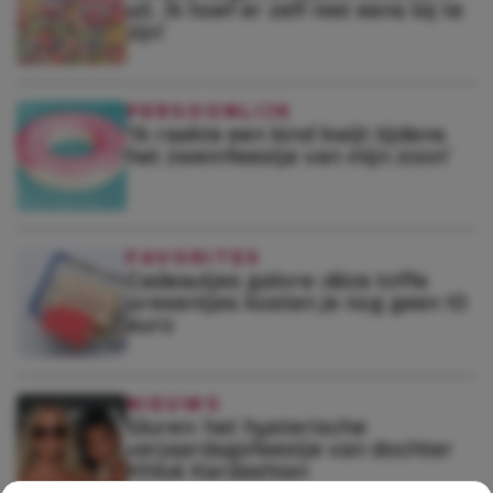
uit. Ik hoef er zelf niet eens bij te
zijn’
PERSOONLIJK
‘Ik raakte een kind kwijt tijdens
het zwemfeestje van mijn zoon’
FAVORITES
Cadeautjes galore: déze toffe
presentjes kosten je nog geen 10
euro
NIEUWS
Gluren: het hysterische
verjaardagsfeestje van dochter
Khloé Kardashian