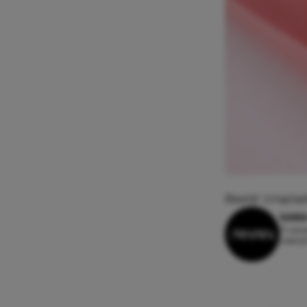
Beeld: Unspla
SARA
17 okt
Leesti