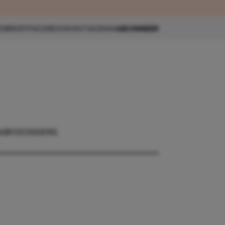
eau 🎁
SBRIEF
FACEBOOK
INSTAGRAM
ABONNEER
ABY
DOSSIERS