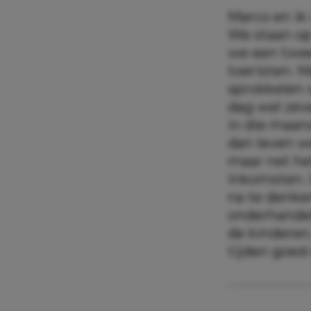
Marco en ik 
We staan op
we een twee
toeristen. M
sprokkelen 
dag wel zev
in die maan
dan leven w
maar net he
inkomsten. 
na te denke
onderhandel
de kinderen
tijden goed 