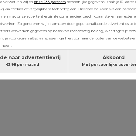
rd verwerken wij en
onze 233 partners
persoonlijke gegevens (zoals je IP-adres 
) via cookies of vergelijkbare technologieën. Hiermee bouwen we een persoonli
aar kreeg ik
borstkanker
, mijn borst is geamp
amen met onze advertentieruimte commercieel beschikbaar stellen aan extern
 de chemotherapie begonnen. Ons leven zoal
etwerken. Zo genereren wij inkomsten door gepersonaliseerde advertenties te 
 behoorlijk op zijn kop. Ik zie er enorm tegen
ners verwerken gegevens op basis van rechtmatig belang, waartegen je be
nden niet kan werken. Want al leiden we e
t je voorkeuren altijd aanpassen; ga hiervoor naar de footer van de website en
heb het allerleukste werk van de wereld.
lingen'.
de naar advertentievrij
Akkoord
Lees verder onder de advertentie
€1,99 per maand
Met persoonlijke adverte