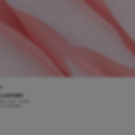
sh
 LUIJTERS
ober, 2021 - 04:52
jd: 4 minuten