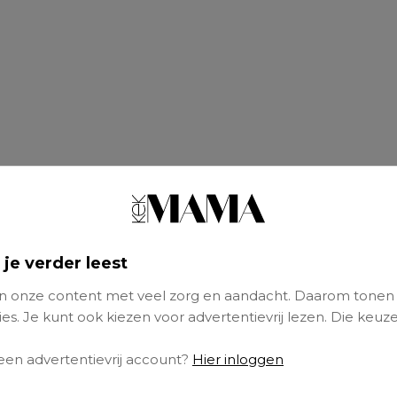
 je verder leest
 onze content met veel zorg en aandacht. Daarom tonen
es. Je kunt ook kiezen voor advertentievrij lezen. Die keuze
s (44), woont samen met Marco, heeft een 
 een advertentievrij account?
Hier inloggen
oon van 13 en staat op de markt met Italiaan
n.