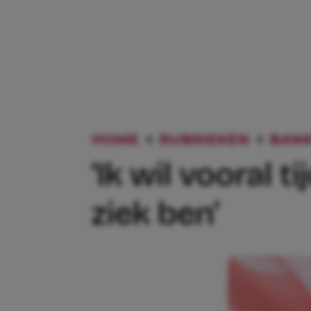
HOME
RUBRIEKEN
BANK
‘Ik wil vooral 
ziek ben’