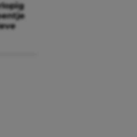
rlopig
eentje
ieve