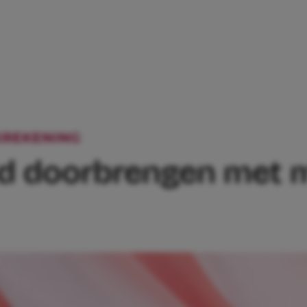
REKENING
‘IK WIL VOORAL TIJD DOORB
tijd doorbrengen met m