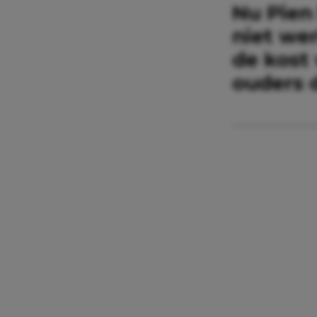
Nu Pien
niet we
de kost 
ouders d