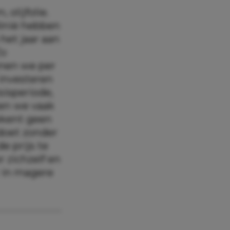
 olijfolie.
dinië hebben
het jaar aan
Zo
enen we per
 investeren
sisperiode,
en we vaak
kent geen
 doet zonder
e prijs te
 zichzelf en
r in magere