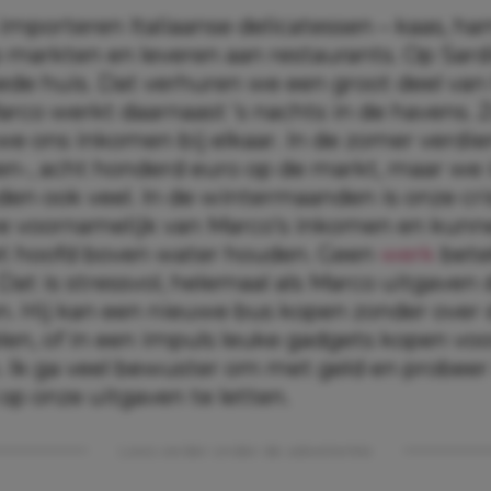
importeren Italiaanse delicatessen – kaas, ham,
 markten en leveren aan restaurants. Op Sar
de huis. Dat verhuren we een groot deel van 
arco werkt daarnaast ’s nachts in de havens. 
we ons inkomen bij elkaar. In de zomer verdi
en-, acht honderd euro op de markt, maar we
den ook veel. In de wintermaanden is onze cri
e voornamelijk van Marco’s inkomen en kunn
t hoofd boven water houden. Geen
werk
bete
Dat is stressvol, helemaal als Marco uitgaven
n. Hij kan een nieuwe bus kopen zonder over d
en, of in een impuls leuke gadgets kopen voor
. Ik ga veel bewuster om met geld en probee
op onze uitgaven te letten.
Lees verder onder de advertentie