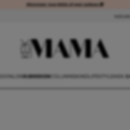
Abonneer voordelig of met cadeau 🎁
Abonneer voordelig of met cad
NIEUW
SOONLIJK
RUBRIEKEN
COLUMNS
KIND
LIFESTYLE
KEK B