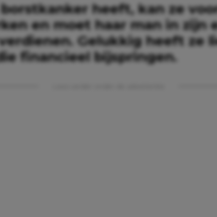
 borstkanker heeft, kan ze voo
rken en moet haar man in zijn 
verdienen. Gelukkig heeft ze l
ie financieel bijspringen.
Lees verder onder de advertentie