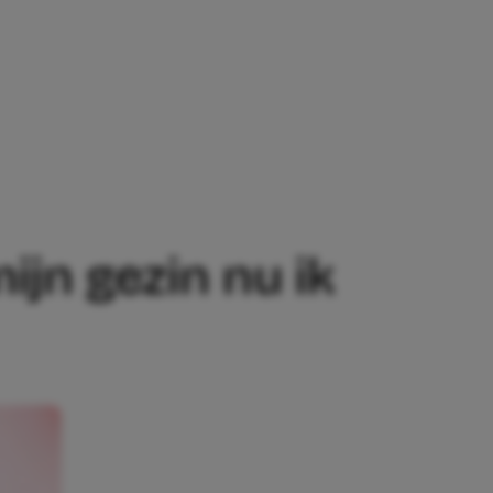
RENGEN MET MIJN GEZIN NU IK ZIEK BE
ijn gezin nu ik