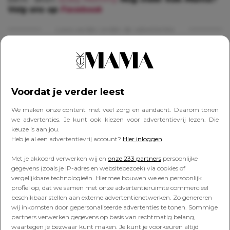
Volg ons op
Facebook
Lees verder onder de advertentie
Voordat je verder leest
We maken onze content met veel zorg en aandacht. Daarom tonen
we advertenties. Je kunt ook kiezen voor advertentievrij lezen. Die
keuze is aan jou.
Heb je al een advertentievrij account?
Hier inloggen
Met je akkoord verwerken wij en
onze 233 partners
persoonlijke
gegevens (zoals je IP-adres en websitebezoek) via cookies of
vergelijkbare technologieën. Hiermee bouwen we een persoonlijk
Delen
profiel op, dat we samen met onze advertentieruimte commercieel
beschikbaar stellen aan externe advertentienetwerken. Zo genereren
wij inkomsten door gepersonaliseerde advertenties te tonen. Sommige
Delen
partners verwerken gegevens op basis van rechtmatig belang,
waartegen je bezwaar kunt maken. Je kunt je voorkeuren altijd