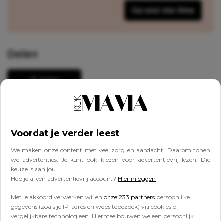
Ga voor me-time
Delen
Delen
Ook interessant voor jou
Voordat je verder leest
FASHION
Matchende zwemkleding met je mini?
We maken onze content met veel zorg en aandacht. Daarom tonen
Deze collectie maakt mag niet ontbreken
we advertenties. Je kunt ook kiezen voor advertentievrij lezen. Die
in je koffer
keuze is aan jou.
Heb je al een advertentievrij account?
Hier inloggen
Met je akkoord verwerken wij en
onze 233 partners
persoonlijke
FASHION
gegevens (zoals je IP-adres en websitebezoek) via cookies of
Strandmode van Reserved: hoe kies je
vergelijkbare technologieën. Hiermee bouwen we een persoonlijk
badkleding en lichtestrandkleding?