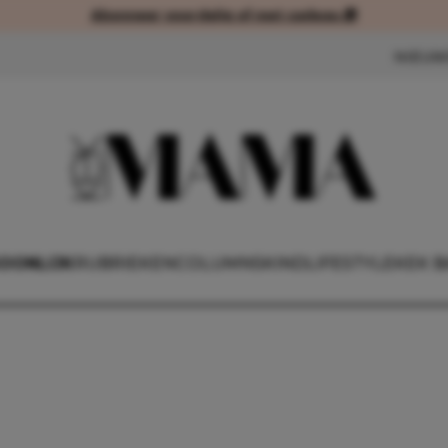
Abonneer voordelig of met cadeau 🎁
Abonneer voordelig of met cad
NIEUW
OONLIJK
RUBRIEKEN
COLUMNS
KIND
LIFESTYLE
KEK B