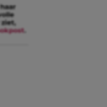
 haar
volle
ziet,
ookpost
.