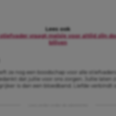
Lees ook
stiefvader vraagt meisje voor altijd zijn do
blijven
eeft ze nog een boodschap voor alle stiefvaders
dankt dat jullie voor ons zorgen. Jullie laten 
grijker is dan een bloedband. Liefde verbindt
Lees verder onder de advertentie