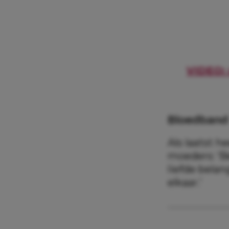
VIDEO: 
Bloedband
Als laatst h
moeders: ‘Be
liefde belan
elkaar.’