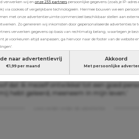
rd verwerken wij en
onze 233 partners
persoonlijke gegevens (zoals je IP-adres 
) via cookies of vergelijkbare technologieën. Hiermee bouwen we een persoonli
amen met onze advertentieruimte commercieel beschikbaar stellen aan extern
etwerken. Zo genereren wij inkomsten door gepersonaliseerde advertenties te 
Robert heeft Dionna niet geboren zien worde
ners verwerken gegevens op basis van rechtmatig belang, waartegen je be
r eerste stappen en woordjes. Maar hij heeft h
t je voorkeuren altijd aanpassen; ga hiervoor naar de footer van de website en
jkers geleerd: ‘Je hebt laten zien dat je mij in 
lingen'.
me helpt de persoon te worden die ik wil zijn. 
de naar advertentievrij
Akkoord
ietsen, beloofde je dat je er alles aan zou doe
€1,99 per maand
Met persoonlijke adverte
ding te kunnen geven zodat ik succesvol zou
kon volgen.’ En daarom doet Dionna nu een b
oof dat ik mezelf ontwikkel tot een goed pers
j mij hebt geleerd, meeneem in mijn leven.’
Lees verder onder de advertentie