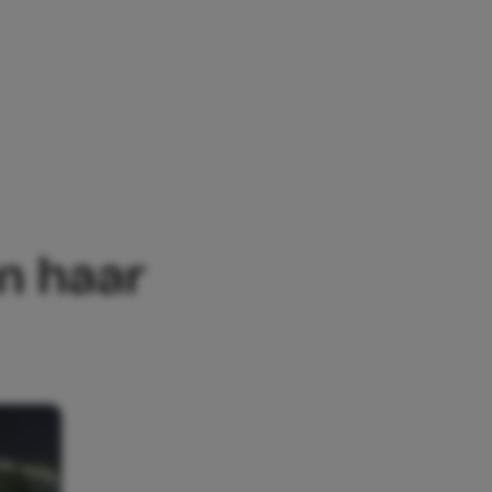
 HAAR STIEFVADER
an haar