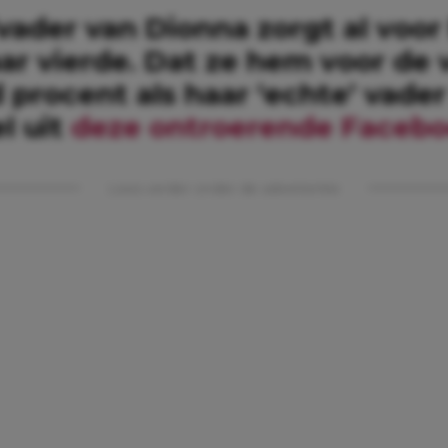
vader van Dionna zorgt al voor
ar vierde. Dat ze hem voor de 
procent als haar ‘echte’ vader 
el uit
deze ontroerende Faceb
Lees verder onder de advertentie