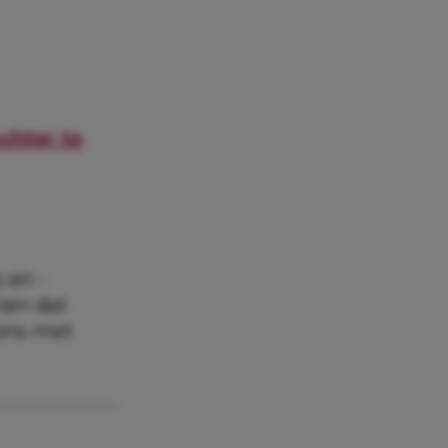
chter te
 en -
zien dat
 ons met