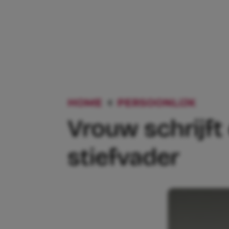
HOME
PERSOONLIJK
VROU
Vrouw schrijft
stiefvader