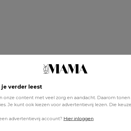
 je verder leest
 onze content met veel zorg en aandacht. Daarom tonen
es. Je kunt ook kiezen voor advertentievrij lezen. Die keuze
man die me heeft opgevoed. De man die mij all
 een advertentievrij account?
Hier inloggen
an me houdt alsof ik zijn eigen kind ben’, schr