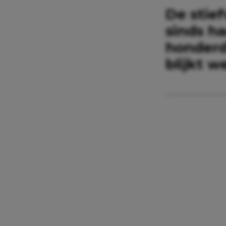
De stief
sinds ha
honderd 
blijkt w