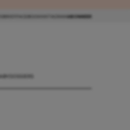
eau 🎁
SBRIEF
FACEBOOK
INSTAGRAM
ABONNEER
ABY
DOSSIERS