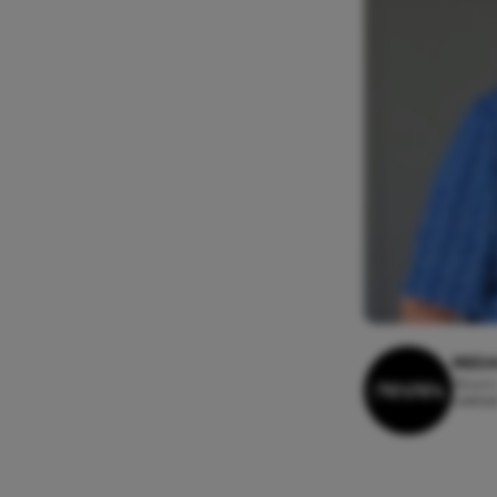
REDA
26 juni
Leesti