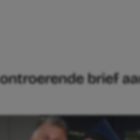
W SCHRIJFT ONTROERENDE BRIEF AAN
 ontroerende brief a