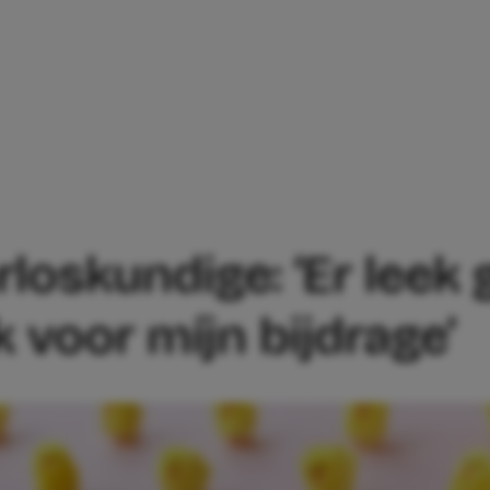
R BIJ DE VERLOSKUNDIGE: ‘ER LEEK G
erloskundige: ‘Er le
k voor míjn bijdrage’