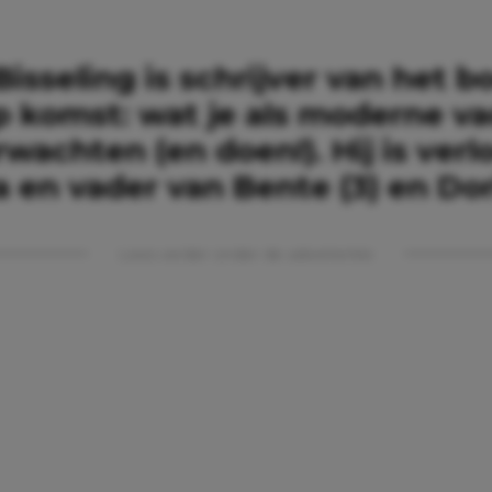
isseling is schrijver van het b
p komst: wat je als moderne v
wachten (en doen!). Hij is verl
 en vader van Bente (3) en Dori
Lees verder onder de advertentie