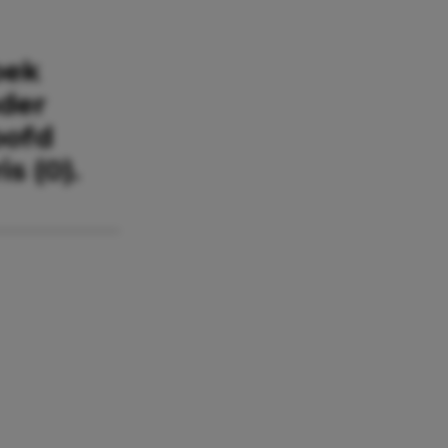
oek
ader
oofd
s (0).