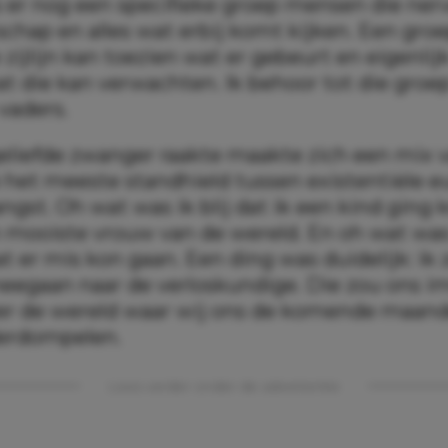
s er nog een specifieke groep mensen die nerv
chap en alles wat erbij komt kijken. Een groe
zijlijn kan toezien wat er gebeurt en eigenli
t die kan verwachten. Ik behoor tot die groep
vaders.
eliefde zwanger raakte maakte zich een mix 
 het meeste standhield tussen existentiële e
gst. Oh wat was ik blij dat ik een kind ging 
en mooiste vrouw van de wereld. En oh wat wa
at er mis kon gaan. Een ding was duidelijk: ik 
eegaan naar de verloskundige. Die zou ons i
ver de wereld waar wij ons de komende maand
erdompelen.
Lees verder onder de advertentie