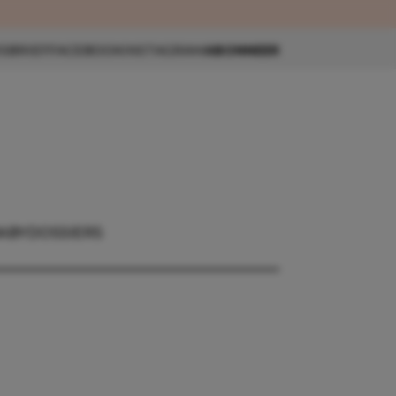
eau 🎁
SBRIEF
FACEBOOK
INSTAGRAM
ABONNEER
ABY
DOSSIERS