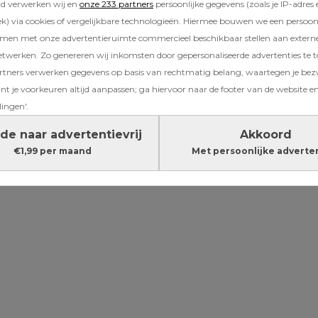
rd verwerken wij en
onze 233 partners
persoonlijke gegevens (zoals je IP-adres 
it ineens een nieuw leven in hun lichaam en e
) via cookies of vergelijkbare technologieën. Hiermee bouwen we een persoonli
e wachten, zonder dat ze precies weten wat. 
amen met onze advertentieruimte commercieel beschikbaar stellen aan extern
l van alles over lezen, of zich laten informer
etwerken. Zo genereren wij inkomsten door gepersonaliseerde advertenties te 
 die hen voor zijn gegaan, maar hoe het echt 
ners verwerken gegevens op basis van rechtmatig belang, waartegen je be
bevalling, daar moet ze te zijner tijd maar ac
t je voorkeuren altijd aanpassen; ga hiervoor naar de footer van de website en
lingen'.
Lees verder onder de advertentie
de naar advertentievrij
Akkoord
€1,99 per maand
Met persoonlijke adverte