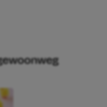
EWOONWEG NIET ZOVEEL PLEK VOOR MÍJ
ek gewoonweg