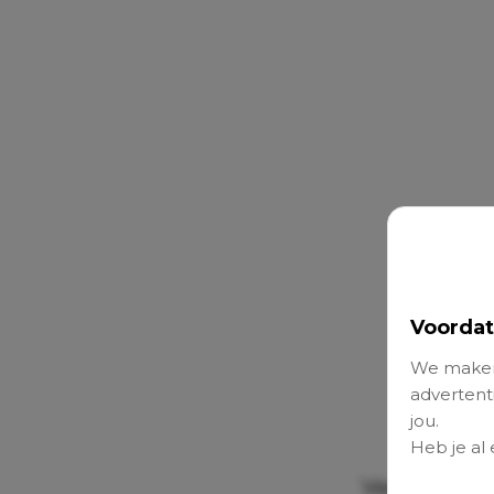
Voordat
We maken
advertenti
jou.
Heb je al
Veel vrouwe