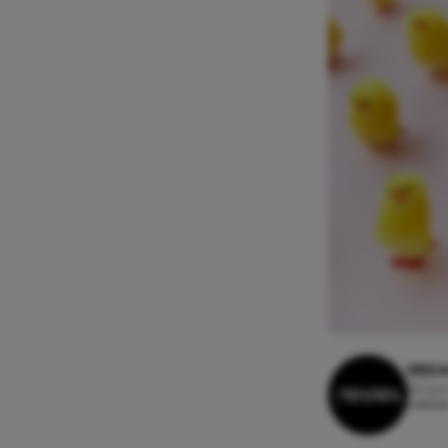
REDA
20 juni
Leesti