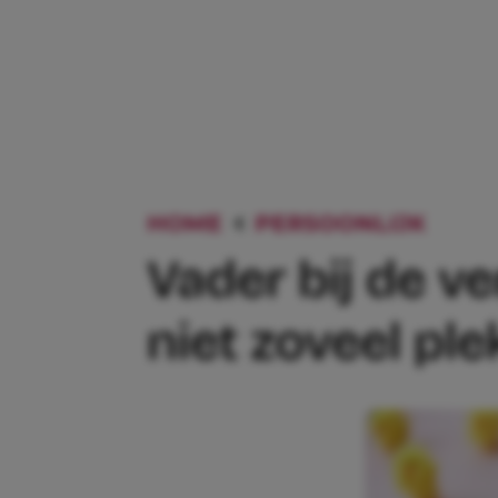
HOME
PERSOONLIJK
VADE
Vader bij de v
niet zoveel ple