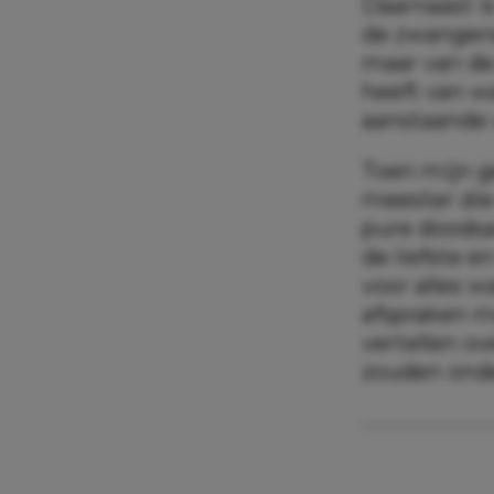
Daarnaast i
de zwangers
maar van de 
heeft van wa
aanstaande 
Toen mijn g
meester die
pure doodsan
de liefste 
voor alles w
afspraken m
vertellen o
zouden ond