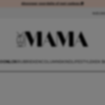
Abonneer voordelig of met cadeau 🎁
Abonneer voordelig of met cad
NIEUW
OONLIJK
RUBRIEKEN
COLUMNS
KIND
LIFESTYLE
KEK B