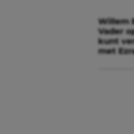
Willem B
Vader o
kunt ver
met Ezra