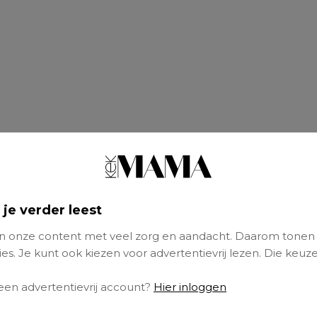
 je verder leest
 onze content met veel zorg en aandacht. Daarom tonen
es. Je kunt ook kiezen voor advertentievrij lezen. Die keuze
 een advertentievrij account?
Hier inloggen
n zijn nerveus over hun eerste zwangerschap