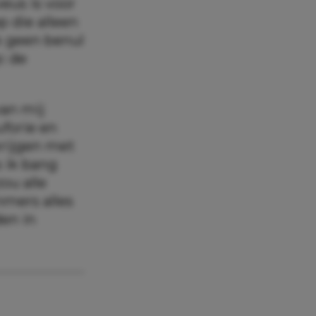
eus is voor
p die alleen
jk geen benul
: de
van mij
uforie en
krijgen met
s ik bang
zou alle
mmers alles
en in