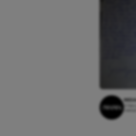
REDA
21 febr
Leesti