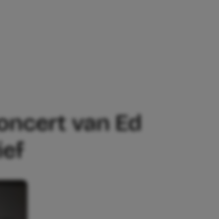
ERT VAN ED SHEERAN, DUS SCHRIJFT H
concert van Ed
ief