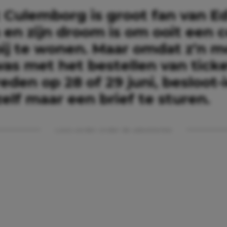
t Culemborg is groot fan van E
 en zijn droom is om ooit een 
bij te wonen. Maar omdat z’n 
was met het bestellen van tick
eden op 28 of 29 juni, besloot-
elf maar een brief te sturen.
Lees verder onder de advertentie