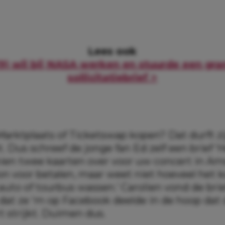
Lees ook
(9) wil bij NASA werken en stuurde een gra
sollicitatiebrief >
 Marktplaats of Ticketswap kopen? Dat durft 
t. Dus schreef de jonge fan Ed zelf een brief ‘
ien twee kaarten over voor uw concert in Am
n voor betalen, maar weet niet hoeveel het ko
uto of tourbus wassen.’ Carolien vond de brie
, dat ze ‘m op Facebook deelde in de hoop dat
rt strijkt. Duimen dus.