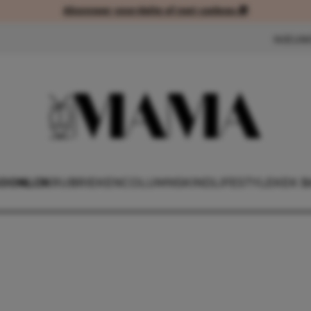
Abonneer voordelig of met cadeau 🎁
Abonneer voordelig of met cad
NIEUW
OONLIJK
RUBRIEKEN
COLUMNS
KIND
LIFESTYLE
KEK B