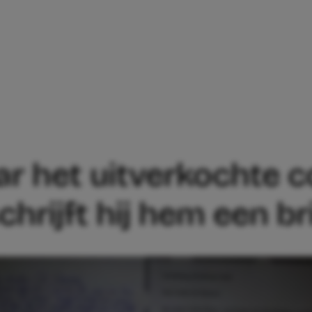
 (8) WIL NAAR HET UITVERKOCHTE CONC
aar het uitverkochte 
hrijft hij hem een br