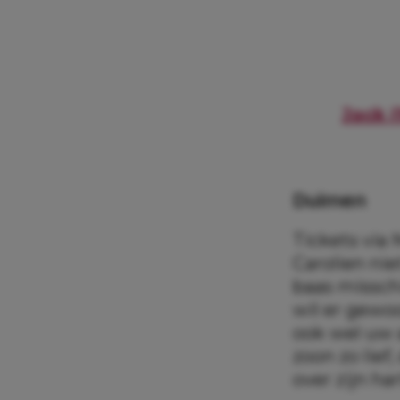
Jack 
Duimen
Tickets via
Carolien nie
baas missch
wil er gewoo
ook wel uw a
zoon zo lief
over zijn ha