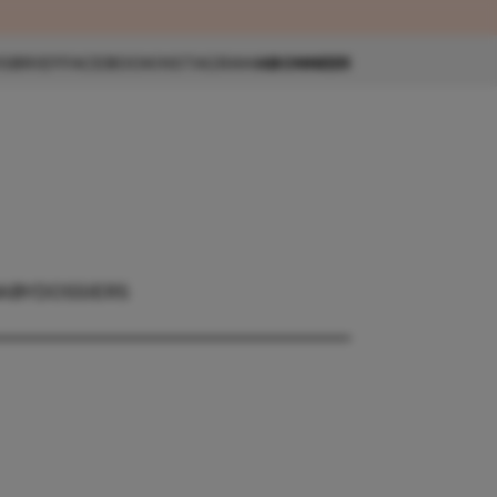
eau 🎁
SBRIEF
FACEBOOK
INSTAGRAM
ABONNEER
ABY
DOSSIERS