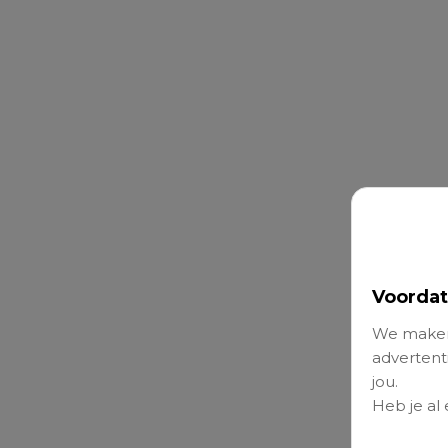
Voordat
We maken
advertenti
jou.
Heb je al