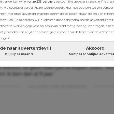
rd verwerken wij en
onze 233 partners
persoonlijke gegevens (zoals je IP-adres 
choten is altijd mis.
) via cookies of vergelijkbare technologieën. Hiermee bouwen we een persoonli
amen met onze advertentieruimte commercieel beschikbaar stellen aan extern
etwerken. Zo genereren wij inkomsten door gepersonaliseerde advertenties te 
 niks van’
ners verwerken gegevens op basis van rechtmatig belang, waartegen je be
t je voorkeuren altijd aanpassen; ga hiervoor naar de footer van de website en
dit in het Nederlands en mijn moeder zal het h
lingen'.
egint Sven zijn brief. ‘Ik luister graag naar uw 
ord of ga tekenen op mijn kamer, staat de muz
de naar advertentievrij
Akkoord
Vervolgens schrijft hij dat zijn moeder ‘een bee
€1,99 per maand
Met persoonlijke adverte
 dacht dat Sven te jong was voor een concert
 besloot ze geen kaartjes te kopen. Sven: ‘No
t ik ben dan al 9 jaar.’
Lees verder onder de advertentie