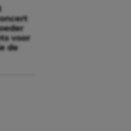
d
concert
moeder
ets voor
ie de