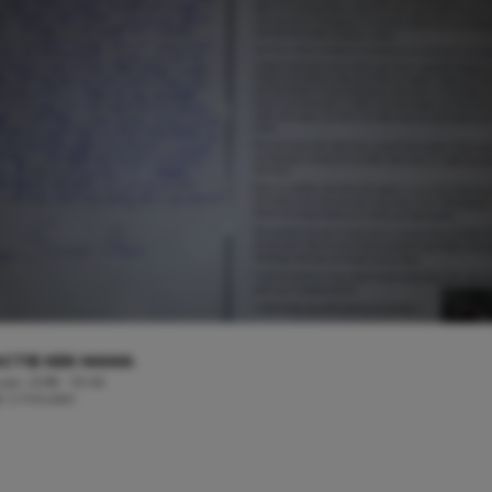
CTIE KEK MAMA
uari, 2018 - 13:06
jd: 2 minuten