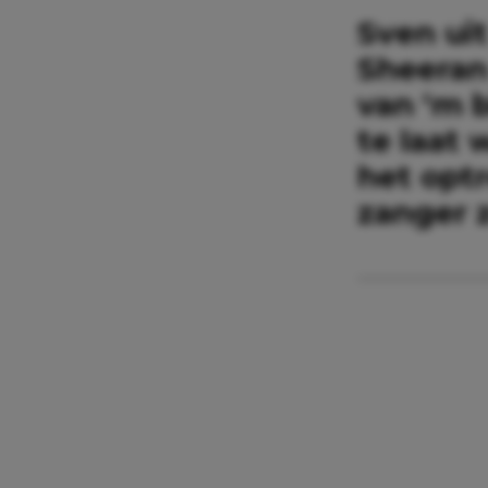
Sven ui
Sheeran
van ‘m 
te laat 
het optr
zanger z