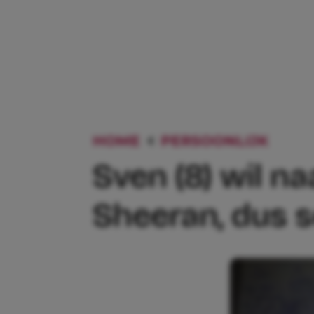
HOME
PERSOONLIJK
SVEN
Sven (8) wil n
Sheeran, dus sc