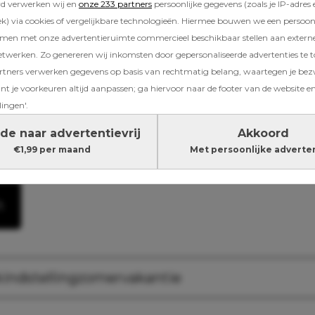
rd verwerken wij en
onze 233 partners
persoonlijke gegevens (zoals je IP-adres 
bonnement op Kek Mama geniet je van m
) via cookies of vergelijkbare technologieën. Hiermee bouwen we een persoonli
amen met onze advertentieruimte commercieel beschikbaar stellen aan extern
etwerken. Zo genereren wij inkomsten door gepersonaliseerde advertenties te 
 dan in de winkel
*Lees elke maand als e
ners verwerken gegevens op basis van rechtmatig belang, waartegen je be
tis verzonden
t je voorkeuren altijd aanpassen; ga hiervoor naar de footer van de website en
lingen'.
e nu
en betaal slechts €4,19 per editie.
de naar advertentievrij
Akkoord
€1,99 per maand
Met persoonlijke adverte
n
kind
stelling
zomervakantie