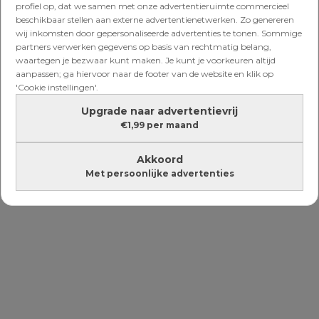
profiel op, dat we samen met onze advertentieruimte commercieel
beschikbaar stellen aan externe advertentienetwerken. Zo genereren
Beeld: Getty Images
wij inkomsten door gepersonaliseerde advertenties te tonen. Sommige
HESTER ZITVAST
partners verwerken gegevens op basis van rechtmatig belang,
6 augustus, 2026 - 20:00
waartegen je bezwaar kunt maken. Je kunt je voorkeuren altijd
Leestijd: 7 minuten
aanpassen; ga hiervoor naar de footer van de website en klik op
'Cookie instellingen'.
Terugkijkend leidde ze een luxeleventje toen
Upgrade naar advertentievrij
ze maar zestien uur per week werkte. Maar
€1,99 per maand
nadat haar huwelijk strandde is Vivian fulltime
gaan werken, met een eeuwig schuldgevoel
Akkoord
naar haar kinderen toe als gevolg.
Met persoonlijke advertenties
Lees verder onder de advertentie