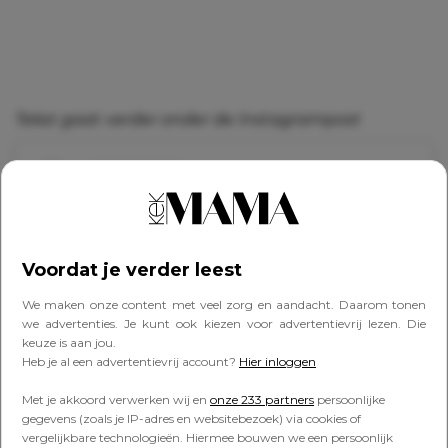
Tekst gaat verder onder de Instagrampost
Voordat je verder leest
We maken onze content met veel zorg en aandacht. Daarom tonen
we advertenties. Je kunt ook kiezen voor advertentievrij lezen. Die
keuze is aan jou.
Heb je al een advertentievrij account?
Hier inloggen
Met je akkoord verwerken wij en
onze 233 partners
persoonlijke
gegevens (zoals je IP-adres en websitebezoek) via cookies of
Dit bericht op Instagram bekijken
vergelijkbare technologieën. Hiermee bouwen we een persoonlijk