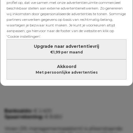
profiel op, dat we samen met onze advertentieruimte commercieel
beschikbaar stellen aan externe advertentienetwerken. Zo genereren
wij inkomsten door gepersonaliseerde advertenties te tonen. Sommige
partners verwerken gegevens op basis van rechtmatig belang,
waartegen je bezwaar kunt maken. Je kunt je voorkeuren altijd
aanpassen; ga hiervoor naar de footer van de website en klik op
'Cookie instellingen'.
Upgrade naar advertentievrij
€1,99 per maand
Akkoord
Met persoonlijke advertenties
Banksaldo:
€ 2.400
Spaarrekening:
€ 8.650
Vivian (39, managementassistent) is alleenstaande