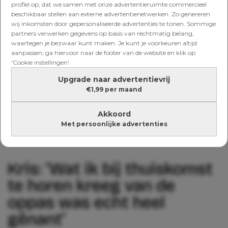
profiel op, dat we samen met onze advertentieruimte commercieel
beschikbaar stellen aan externe advertentienetwerken. Zo genereren
wij inkomsten door gepersonaliseerde advertenties te tonen. Sommige
FASHION
partners verwerken gegevens op basis van rechtmatig belang,
Strandmode van Reserved: hoe kies je
waartegen je bezwaar kunt maken. Je kunt je voorkeuren altijd
badkleding en lichtestrandkleding?
aanpassen; ga hiervoor naar de footer van de website en klik op
'Cookie instellingen'.
Upgrade naar advertentievrij
NIEUWS
€1,99 per maand
Kraamzorg steeds vaker in hotels door
personeelstekort: ‘Sommige risico’s zie je
pas als je achter de voordeur komt’
Akkoord
Met persoonlijke advertenties
Kris: ‘Wat ik bij thuiskomst
te horen kreeg van de
oppas was echt heel
gênant’