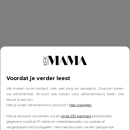
Lees ook
Voordat je verder leest
PERSOONLIJK
We maken onze content met veel zorg en aandacht. Daarom tonen
Manons verhaal: ‘Ineens werden we
we advertenties. Je kunt ook kiezen voor advertentievrij lezen. Die
verdacht van kindermishandeling’
keuze is aan jou.
Heb je al een advertentievrij account?
Hier inloggen
Klap!
Met je akkoord verwerken wij en
onze 233 partners
persoonlijke
gegevens (zoals je IP-adres en websitebezoek) via cookies of
Zijn moeder draaide zich om, greep hem bij zijn
vergelijkbare technologieën. Hiermee bouwen we een persoonlijk